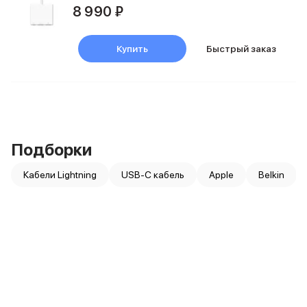
iPad 512 Gb
8 990 ₽
iPad 256 Gb
iPad 128 Gb
Аксессуары для iPad
Купить
Быстрый заказ
Чехлы для iPad
Защитные стекла для iPad
Беспроводные зарядные устройства
Сетевые зарядные устройства
Кабели
Внешние аккумуляторы
Подборки
Клавиатуры для iPad
Стилусы
Кабели Lightning
USB-C кабель
Apple
Belkin
3D Стикеры
Баннер ПВЗ
Баннер гарантия
Баннер доставка
Mac
MacBook Pro
MacBook Pro M5 Max
MacBook Pro M5 Pro
MacBook Pro M5