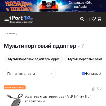
Каталог
Главная
/
Dyson
Фены
Мультипортовый адаптер
- 7
Выпрямители
Стайлеры
Пылесосы
Мультипортовые адаптеры Apple
Мультипортовые адапте
Баннер пвз
сплит
Баннер гарантия
По популярности
Фильтры
1
Баннер доставка
iPhone 17
iPhone 17
Выгоднее вместе
iPhone 17e
Адаптер мультипортовый VLP Infinity 8 в 1,
iPhone 17 Pro
графитовый
iPhone 17 Pro Max