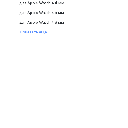
для Apple Watch 44 мм
iPhone 16 Plus
iPhone 16
для Apple Watch 45 мм
iPhone 16e
для Apple Watch 46 мм
iPhone 15
iPhone 15 Pro Max
Показать еще
iPhone 15 Pro
iPhone 15 Plus
iPhone 15
iPhone 14
iPhone 14 Plus
iPhone 14
Объем памяти
iPhone 2048 Gb
iPhone 1024 Gb
iPhone 512 Gb
iPhone 256 Gb
iPhone 128 Gb
Аксессуары для iPhone
AirPods
Чехлы для iPhone