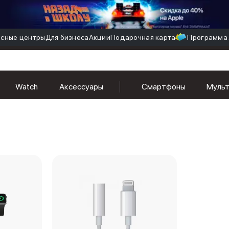
сные центры
Для бизнеса
Акции
Подарочная карта
Программа 
Watch
Аксессуары
Смартфоны
Муль