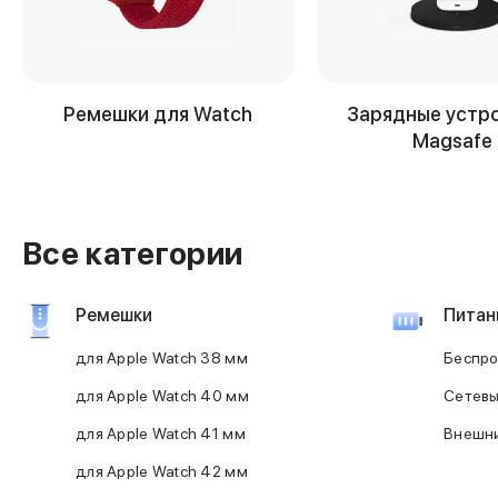
iPhone 17e
iPhone 17 Pro
iPhone 17 Pro Max
Баннер пвз
Ремешки для Watch
Зарядные устр
сплит
Magsafe
Баннер гарантия
Баннер доставка
iPhone
Баннер ПВЗ
Баннер гарантия
Все категории
Баннер доставка
iPhone Air
Ремешки
Питан
iPhone 17
iPhone 17 Pro Max
для Apple Watch 38 мм
Беспро
iPhone 17 Pro
iPhone 17
для Apple Watch 40 мм
Сетевы
iPhone 17e
для Apple Watch 41 мм
Внешни
iPhone 16
iPhone 16 Pro Max
для Apple Watch 42 мм
iPhone 16 Pro