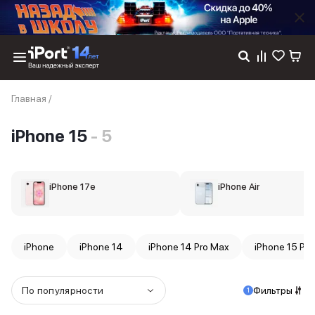
Каталог
Главная
/
Dyson
Фены
iPhone 15
- 5
Выпрямители
Стайлеры
Пылесосы
Баннер пвз
iPhone 17e
iPhone Air
сплит
Баннер гарантия
Баннер доставка
iPhone 17
iPhone
iPhone 14
iPhone 14 Pro Max
iPhone 15 Pr
iPhone 17
iPhone 17e
iPhone 17 Pro
По популярности
Фильтры
1
iPhone 17 Pro Max