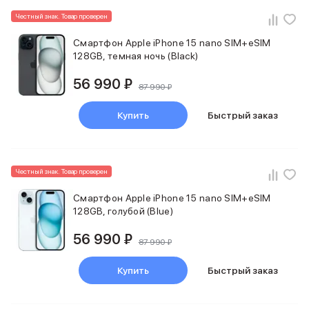
Баннер пвз
Честный знак. Товар проверен
сплит
Баннер гарантия
Смартфон Apple iPhone 15 nano SIM+eSIM
Баннер доставка
128GB, темная ночь (Black)
iPhone
Баннер ПВЗ
56 990 ₽
87 990 ₽
Баннер гарантия
Баннер доставка
Купить
Быстрый заказ
iPhone Air
iPhone 17
iPhone 17 Pro Max
iPhone 17 Pro
Честный знак. Товар проверен
iPhone 17
Смартфон Apple iPhone 15 nano SIM+eSIM
iPhone 17e
128GB, голубой (Blue)
iPhone 16
iPhone 16 Pro Max
56 990 ₽
87 990 ₽
iPhone 16 Pro
iPhone 16 Plus
Купить
Быстрый заказ
iPhone 16
iPhone 16e
iPhone 15