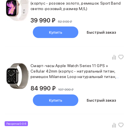
(корпус - розовое золото, ремешок Sport Band
MacBook Pro M4 Max
светло-розовый, размер M/L)
MacBook Neo
MacBook Air
39 990 ₽
52 300 ₽
MacBook Air M5
MacBook Air M4
Купить
Быстрый заказ
MacBook Air M3
iMac
Mac mini
Аксессуары для Mac
Чехлы для MacBook
Смарт-часы Apple Watch Series 11 GPS +
Сумки и рюкзаки
Cellular 42mm (корпус - натуральный титан,
Мыши
ремешок Milanese Loop натуральный титан,
Клавиатуры
размер One Size)
84 990 ₽
Кабели
107 990 ₽
Внешние накопители
Мультипортовые адаптеры
Купить
Быстрый заказ
Карты памяти и флэш-накопители
3D Стикеры
Баннер ПВЗ
Рассрочка 0-0-6
Баннер гарантия