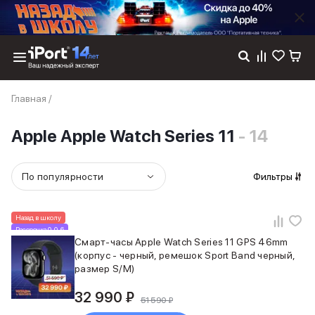
Каталог
Главная
/
Dyson
Фены
Apple Apple Watch Series 11
- 14
Выпрямители
Стайлеры
Пылесосы
По популярности
Фильтры
Баннер пвз
сплит
Баннер гарантия
Назад в школу
Баннер доставка
Рассрочка 0-0-6
iPhone 17
Смарт-часы Apple Watch Series 11 GPS 46mm
(корпус - черный, ремешок Sport Band черный,
iPhone 17
размер S/M)
iPhone 17e
iPhone 17 Pro
32 990 ₽
51 590 ₽
iPhone 17 Pro Max