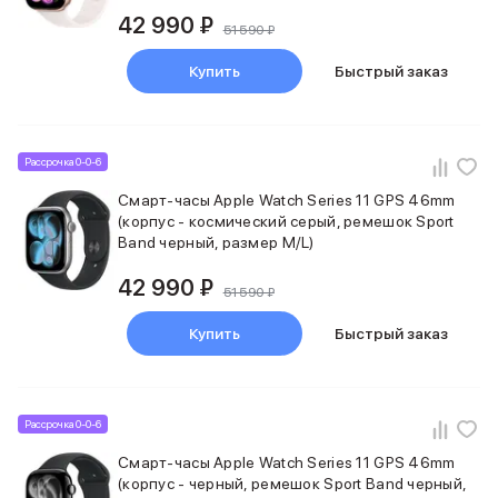
Внешние аккумуляторы
42 990 ₽
51 590 ₽
Кабели Lightning
USB-C кабели
Купить
Быстрый заказ
3D Стикеры
Ремешки для смартфонов
Кардхолдеры MagSafe
iPad
Рассрочка 0-0-6
iPad Pro
Смарт-часы Apple Watch Series 11 GPS 46mm
iPad Pro 13″
(корпус - космический серый, ремешок Sport
iPad Pro 11″
Band черный, размер M/L)
iPad Air
iPad Air 13″
42 990 ₽
51 590 ₽
iPad Air 11″
iPad Air 10.9″
Купить
Быстрый заказ
iPad
iPad 11″
iPad mini
Рассрочка 0-0-6
Объем памяти iPad
iPad 2048 Gb
Смарт-часы Apple Watch Series 11 GPS 46mm
iPad 1024 Gb
(корпус - черный, ремешок Sport Band черный,