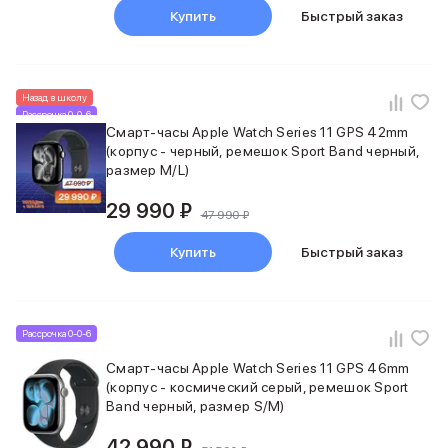
Баннер пвз
Купить
Быстрый заказ
сплит
Баннер гарантия
Баннер доставка
iPhone
Назад в школу
Рассрочка 0-0-6
Баннер ПВЗ
Смарт-часы Apple Watch Series 11 GPS 42mm
Баннер гарантия
(корпус - черный, ремешок Sport Band черный,
Баннер доставка
размер M/L)
iPhone Air
iPhone 17
29 990 ₽
47 990 ₽
iPhone 17 Pro Max
iPhone 17 Pro
Купить
Быстрый заказ
iPhone 17
iPhone 17e
iPhone 16
Рассрочка 0-0-6
iPhone 16 Pro Max
iPhone 16 Pro
Смарт-часы Apple Watch Series 11 GPS 46mm
iPhone 16 Plus
(корпус - космический серый, ремешок Sport
iPhone 16
Band черный, размер S/M)
iPhone 16e
42 990 ₽
iPhone 15