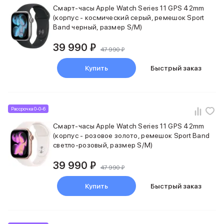
Баннер доставка
Смарт-часы Apple Watch Series 11 GPS 42mm
AirPods
(корпус - космический серый, ремешок Sport
Band черный, размер S/M)
AirPods Pro 3
AirPods 4
39 990 ₽
AirPods Max
47 990 ₽
AirPods Max 2
Купить
Быстрый заказ
EarPods
Аксессуары для AirPods
Наклейки
Кабели
Рассрочка 0-0-6
Чехлы для AirPods4/4 ANC
Смарт-часы Apple Watch Series 11 GPS 42mm
Чехлы для AirPods Pro
(корпус - розовое золото, ремешок Sport Band
Чехлы для AirPods Pro 2
светло-розовый, размер S/M)
Чехлы для AirPods Pro 3
Беспроводные зарядные устройства
39 990 ₽
47 990 ₽
Баннер пвз
Баннер сплит
Купить
Быстрый заказ
Баннер гарантия
Баннер доставка
Watch