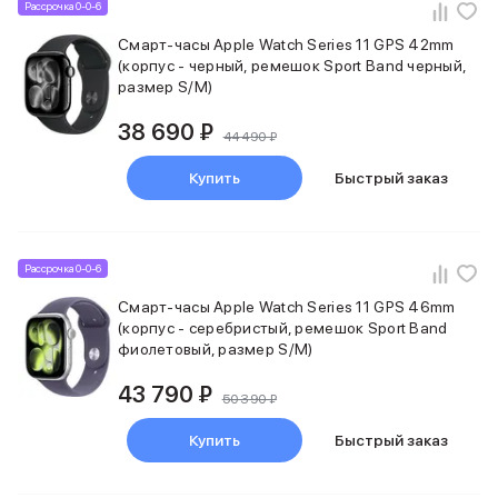
Apple Watch Series 11
Рассрочка 0-0-6
Apple Watch Ultra 3
Смарт-часы Apple Watch Series 11 GPS 42mm
Apple Watch Ultra 2 (2024)
(корпус - черный, ремешок Sport Band черный,
Apple Watch SE 3
размер S/M)
Apple Watch SE (2024)
Аксессуары для Watch
38 690 ₽
44 490 ₽
Защитные стекла для Watch
Ремешки для Watch
Купить
Быстрый заказ
Кабели Lightning
Зарядные устройства с MagSafe
Баннер ПВЗ
Рассрочка 0-0-6
Баннер гарантия
Баннер доставка
Смарт-часы Apple Watch Series 11 GPS 46mm
Аксессуары
(корпус - серебристый, ремешок Sport Band
Периферия
фиолетовый, размер S/M)
Накопители
43 790 ₽
Стилусы
50 390 ₽
Карты памяти и флэш-накопители
Купить
Быстрый заказ
Клавиатуры
Мыши и коврики для мышей
Wi-Fi роутеры и маршрутизаторы