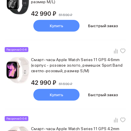
iPad 512 Gb
размер M/L)
iPad 256 Gb
42 990 ₽
iPad 128 Gb
51 590 ₽
Аксессуары для iPad
Купить
Быстрый заказ
Чехлы для iPad
Защитные стекла для iPad
Беспроводные зарядные устройства
Сетевые зарядные устройства
Рассрочка 0-0-6
Кабели
Внешние аккумуляторы
Смарт-часы Apple Watch Series 11 GPS 46mm
(корпус - розовое золото, ремешок Sport Band
Клавиатуры для iPad
светло-розовый, размер S/M)
Стилусы
3D Стикеры
42 990 ₽
51 590 ₽
Баннер ПВЗ
Баннер гарантия
Купить
Быстрый заказ
Баннер доставка
Mac
MacBook Pro
MacBook Pro M5 Max
Рассрочка 0-0-6
MacBook Pro M5 Pro
Смарт-часы Apple Watch Series 11 GPS 42mm
MacBook Pro M5