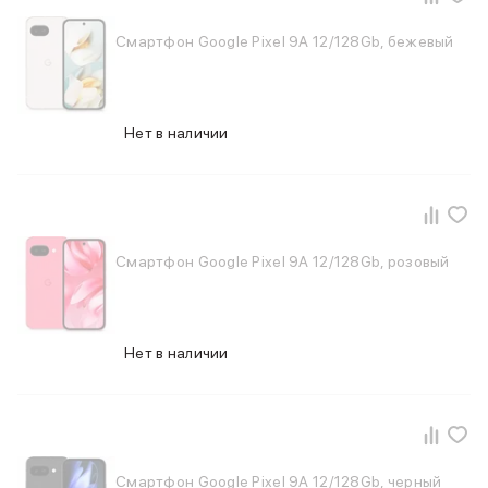
iPad 512 Gb
iPad 256 Gb
Смартфон Google Pixel 9A 12/128Gb, бежевый
iPad 128 Gb
Аксессуары для iPad
Чехлы для iPad
Защитные стекла для iPad
Нет в наличии
Беспроводные зарядные устройства
Сетевые зарядные устройства
Кабели
Внешние аккумуляторы
Клавиатуры для iPad
Смартфон Google Pixel 9A 12/128Gb, розовый
Стилусы
3D Стикеры
Баннер ПВЗ
Баннер гарантия
Нет в наличии
Баннер доставка
Mac
MacBook Pro
MacBook Pro M5 Max
MacBook Pro M5 Pro
Смартфон Google Pixel 9A 12/128Gb, черный
MacBook Pro M5