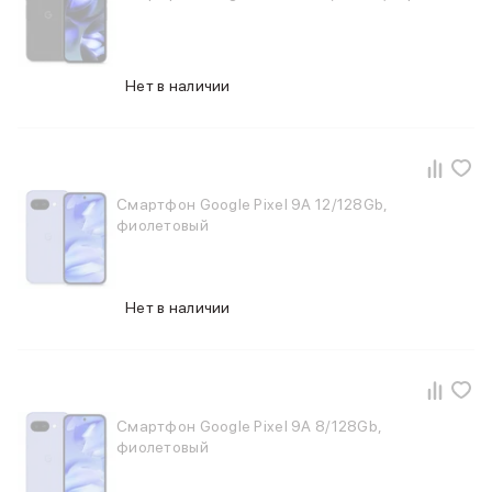
MacBook Pro M4 Max
MacBook Neo
MacBook Air
Нет в наличии
MacBook Air M5
MacBook Air M4
MacBook Air M3
iMac
Mac mini
Смартфон Google Pixel 9A 12/128Gb,
Аксессуары для Mac
фиолетовый
Чехлы для MacBook
Сумки и рюкзаки
Мыши
Нет в наличии
Клавиатуры
Кабели
Внешние накопители
Мультипортовые адаптеры
Карты памяти и флэш-накопители
Смартфон Google Pixel 9A 8/128Gb,
3D Стикеры
фиолетовый
Баннер ПВЗ
Баннер гарантия