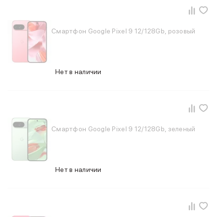
Питание и кабели
Зарядные устройства
Внешние аккумуляторы
Смартфон Google Pixel 9 12/128Gb, розовый
Адаптеры
Кабели
Мультимедиа
Нет в наличии
Акустические системы
Наушники
Защита устройства
Защитные стекла
Ремешки для часов
Сумки и рюкзаки
Смартфон Google Pixel 9 12/128Gb, зеленый
Поисковые трекеры
Чехлы
Наклейки
Ремешки для iPhone
Нет в наличии
Аксессуары для гаджетов
Пульты ДУ
Аксессуары для игровых приставок
Держатели и подставки