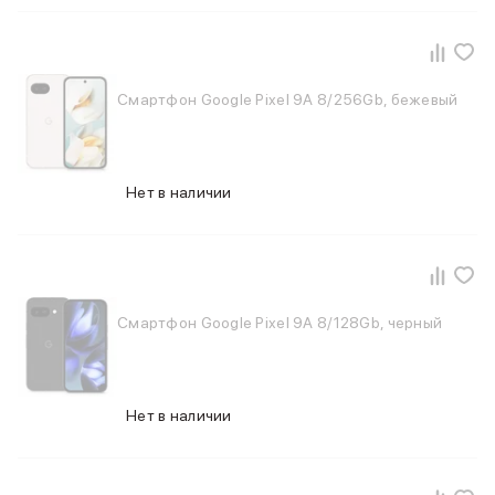
Фены
Смарт-часы и фитнес-браслеты
Уход за полостью рта
Умные очки
Смартфон Google Pixel 9A 8/256Gb, бежевый
Забота о здоровье
Популярные бренды
Dyson
Huawei
Нет в наличии
Ray-Ban
Баннер сплит
Баннер гарантия
Баннер ПВЗ
Баннер доставка
Смартфон Google Pixel 9A 8/128Gb, черный
Нет в наличии