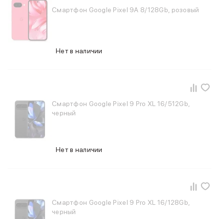
Держатели для смартфонов
Смартфон Google Pixel 9A 8/128Gb, розовый
Баннер ПВЗ
Смартфоны
Смартфоны Huawei
Складные смартфоны
Нет в наличии
Смартфоны Samsung
Аксессуары для смартфонов
USB-C кабели
Внешние аккумуляторы
Автомобильные зарядные устройства
Смартфон Google Pixel 9 Pro XL 16/512Gb,
Сетевые зарядные устройства
черный
3D Стикеры
бренды
Huawei
Нет в наличии
Samsung
Google
Баннер ПВЗ
Баннер гарантия
Баннер доставка
Смартфон Google Pixel 9 Pro XL 16/128Gb,
Смартфоны Tecno
черный