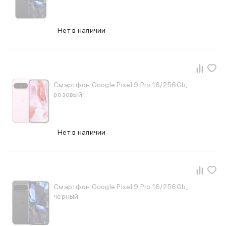
Смартфоны Motorola
Смартфоны HONOR
Смартфоны Infinix
Нет в наличии
Смартфоны Google
Мультимедиа
Наушники
Проводные наушники
Беспроводные наушники
Смартфон Google Pixel 9 Pro 16/256Gb,
Гарнитуры
розовый
Наушники с шумоподавлением
Накладные наушники
Акустические системы
Нет в наличии
Мониторы
ТВ-приставки
Микрофоны
Баннер ПВЗ
Баннер гарантия
Смартфон Google Pixel 9 Pro 16/256Gb,
Баннер доставка
черный
Популярные бренды
Apple
Marshall