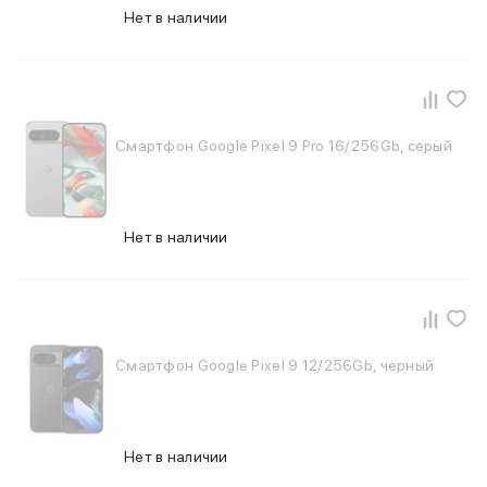
Samsung
Нет в наличии
Sony
JBL
CMF
Anker
Техника для дома
Смартфон Google Pixel 9 Pro 16/256Gb, серый
Баннер ПВЗ
Умный дом
Пылесосы
Популярные бренды
Нет в наличии
Dyson
Баннер сплит
Инструменты
Баннер гарантия
Уход за одеждой
Смартфон Google Pixel 9 12/256Gb, черный
Баннер доставка
Красота и здоровье
Укладка волос
Стайлеры
Нет в наличии
Выпрямители