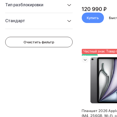
Защитные стекла для iPhone
Тип разблокировки
Держатели для смартфонов
120 990 ₽
Беспроводные зарядные устройства
Купить
Быс
Сетевые зарядные устройства
Стандарт
Внешние аккумуляторы
Кабели Lightning
USB-C кабели
3D Стикеры
Очистить фильтр
Ремешки для смартфонов
Честный знак. Товар 
Кардхолдеры MagSafe
Новинка
iPad
iPad Pro
iPad Pro 13″
iPad Pro 11″
iPad Air
iPad Air 13″
iPad Air 11″
iPad Air 10.9″
iPad
iPad 11″
Планшет 2026 Apple 
(M4, 256GB, Wi-Fi, 
iPad mini