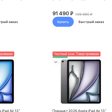
91 490 ₽
109 990 ₽
трый заказ
Купить
Быстрый заказ
проверен
Честный знак. Товар проверен
Новинка
iPad Air 13″
Планшет 2026 Apple iPad Air 13″