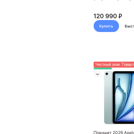
Объем памяти iPad
iPad 2048 Gb
120 990 ₽
iPad 1024 Gb
iPad 512 Gb
Купить
Быс
iPad 256 Gb
iPad 128 Gb
iPad 64 Gb
Аксессуары для iPad
Чехлы для iPad
Защитные стекла для iPad
Честный знак. Товар 
Новинка
Беспроводные зарядные устройства
Сетевые зарядные устройства
Кабели
Внешние аккумуляторы
Клавиатуры для iPad
Стилусы
3D Стикеры
Баннер ПВЗ
Баннер гарантия
Баннер доставка
Планшет 2026 Apple 