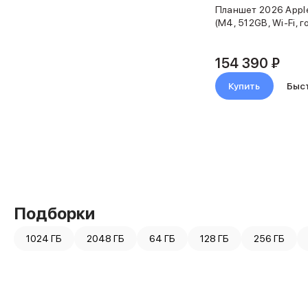
Мультипортовые адаптеры
Планшет 2026 Apple 
Карты памяти и флэш-накопители
(M4, 512GB, Wi-Fi, г
3D Стикеры
Баннер ПВЗ
154 390 ₽
Баннер гарантия
Баннер доставка
Купить
Быс
AirPods
AirPods Pro 3
AirPods 4
AirPods Max
AirPods Max 2
EarPods
Аксессуары для AirPods
Наклейки
Подборки
Кабели
Чехлы для AirPods4/4 ANC
1024 ГБ
2048 ГБ
64 ГБ
128 ГБ
256 ГБ
Чехлы для AirPods Pro
Чехлы для AirPods Pro 2
Чехлы для AirPods Pro 3
Беспроводные зарядные устройства
Баннер пвз