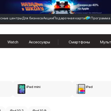
сные центры
Для бизнеса
Акции
Подарочная карта
Программа 
Watch
Аксессуары
Смартфоны
Муль
iPad mini
iPad
3
iPad 10.2
iPad 10.9