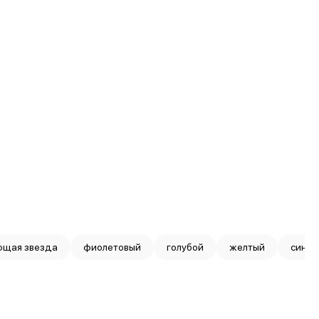
ющая звезда
фиолетовый
голубой
желтый
синий