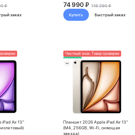
74 990 ₽
90 ₽
118 390 ₽
трый заказ
Купить
Быстрый заказ
проверен
Честный знак. Товар проверен
Новинка
iPad Air 13″
Планшет 2026 Apple iPad Air 13″
 фиолетовый)
(M4, 256GB, Wi-Fi, сияющая
звезда)