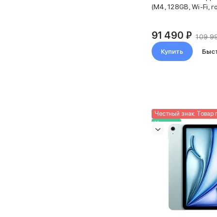
Mac
(M4, 128GB, Wi-Fi, г
MacBook Pro
MacBook Pro M5 Max
91 490 ₽
MacBook Pro M5 Pro
109 9
MacBook Pro M5
Купить
Быс
MacBook Pro M4 Max
MacBook Neo
MacBook Air
MacBook Air M5
MacBook Air M4
MacBook Air M3
Честный знак. Товар 
iMac
Новинка
Mac mini
Аксессуары для Mac
Чехлы для MacBook
Сумки и рюкзаки
Мыши
Клавиатуры
Кабели
Внешние накопители