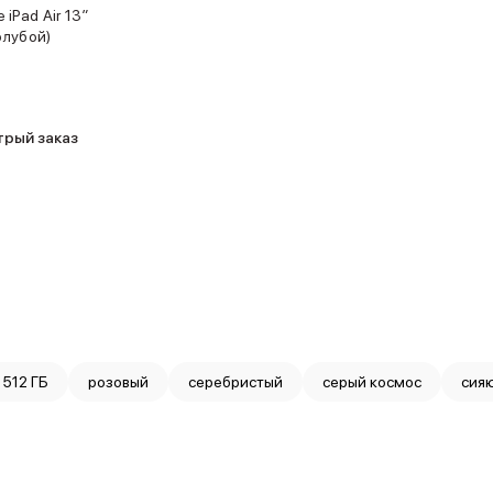
iPad Air 13″
олубой)
трый заказ
512 ГБ
розовый
серебристый
серый космос
сия