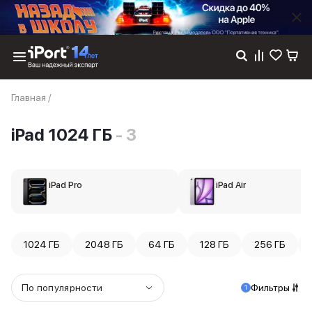
Каталог
Главная
/
Dyson
Фены
iPad 1024 ГБ
- 3
Выпрямители
Стайлеры
Пылесосы
Баннер пвз
iPad Pro
iPad Air
сплит
Баннер гарантия
Баннер доставка
iPhone 17
1024 ГБ
2048 ГБ
64 ГБ
128 ГБ
256 ГБ
iPhone 17
iPhone 17e
iPhone 17 Pro
По популярности
Фильтры
1
iPhone 17 Pro Max