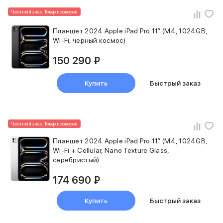
Баннер пвз
Честный знак. Товар проверен
сплит
Баннер гарантия
Планшет 2024 Apple iPad Pro 11″ (M4, 1024GB,
Баннер доставка
Wi-Fi, черный космос)
iPhone
Баннер ПВЗ
150 290 ₽
Баннер гарантия
Баннер доставка
Купить
Быстрый заказ
iPhone Air
iPhone 17
iPhone 17 Pro Max
iPhone 17 Pro
Честный знак. Товар проверен
iPhone 17
Планшет 2024 Apple iPad Pro 11″ (M4, 1024GB,
iPhone 17e
Wi-Fi + Cellular, Nano Texture Glass,
iPhone 16
серебристый)
iPhone 16 Pro Max
174 690 ₽
iPhone 16 Pro
iPhone 16 Plus
iPhone 16
Купить
Быстрый заказ
iPhone 16e
iPhone 15