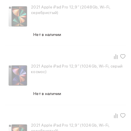
Samsung
2021 Apple iPad Pro 12,9″ (2048Gb, Wi-Fi,
Sony
серебристый)
JBL
CMF
Anker
Нет в наличии
Техника для дома
Баннер ПВЗ
Умный дом
Пылесосы
Популярные бренды
2021 Apple iPad Pro 12,9″ (1024Gb, Wi-Fi, серый
Dyson
космос)
Баннер сплит
Инструменты
Баннер гарантия
Нет в наличии
Уход за одеждой
Баннер доставка
Красота и здоровье
Укладка волос
Стайлеры
2021 Apple iPad Pro 12,9″ (1024Gb, Wi-Fi,
Выпрямители
серебристый)