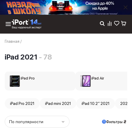
Каталог
Главная
/
Dyson
Фены
iPad 2021
- 78
Выпрямители
Стайлеры
Пылесосы
Баннер пвз
iPad Pro
iPad Air
сплит
Баннер гарантия
Баннер доставка
iPhone 17
iPad Pro 2021
iPad mini 2021
iPad 10.2″ 2021
2021
iPhone 17
iPhone 17e
iPhone 17 Pro
По популярности
Фильтры
1
iPhone 17 Pro Max