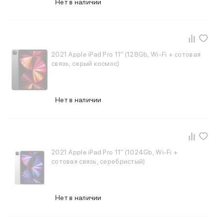
Нет в наличии
Держатели для смартфонов
Баннер ПВЗ
Смартфоны
Смартфоны Huawei
Складные смартфоны
2021 Apple iPad Pro 11″ (128Gb, Wi-Fi + сотовая
Смартфоны Samsung
связь, серый космос)
Аксессуары для смартфонов
USB-C кабели
Внешние аккумуляторы
Нет в наличии
Автомобильные зарядные устройства
Сетевые зарядные устройства
3D Стикеры
бренды
Huawei
2021 Apple iPad Pro 11″ (1024Gb, Wi-Fi +
Samsung
сотовая связь, серебристый)
Google
Баннер ПВЗ
Баннер гарантия
Баннер доставка
Нет в наличии
Смартфоны Tecno