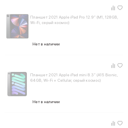
Баннер пвз
сплит
Баннер гарантия
Планшет 2021 Apple iPad Pro 12.9″ (M1, 128GB,
Баннер доставка
Wi-Fi, серый космос)
iPhone
Баннер ПВЗ
Баннер гарантия
Нет в наличии
Баннер доставка
iPhone Air
iPhone 17
iPhone 17 Pro Max
iPhone 17 Pro
Планшет 2021 Apple iPad mini 8.3″ (A15 Bionic,
iPhone 17
64GB, Wi-Fi + Cellular, серый космос)
iPhone 17e
iPhone 16
iPhone 16 Pro Max
Нет в наличии
iPhone 16 Pro
iPhone 16 Plus
iPhone 16
iPhone 16e
iPhone 15