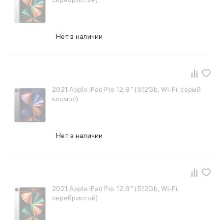
Фены
Смарт-часы и фитнес-браслеты
Уход за полостью рта
Умные очки
Нет в наличии
Забота о здоровье
Популярные бренды
Dyson
Huawei
2021 Apple iPad Pro 12,9″ (512Gb, Wi-Fi, серый
Ray-Ban
космос)
Баннер сплит
Баннер гарантия
Баннер ПВЗ
Баннер доставка
Нет в наличии
2021 Apple iPad Pro 12,9″ (512Gb, Wi-Fi,
серебристый)