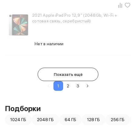
2021 Apple iPad Pro 12,9″ (2048Gb, Wi-Fi +
сотовая связь, серебристый)
Нет в наличии
Показать ещё
1
2
3
Подборки
1024 ГБ
2048 ГБ
64 ГБ
128 ГБ
256 ГБ