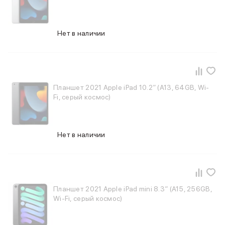
Внешние аккумуляторы
Кабели Lightning
USB-C кабели
Нет в наличии
3D Стикеры
Ремешки для смартфонов
Кардхолдеры MagSafe
iPad
iPad Pro
Планшет 2021 Apple iPad 10.2″ (A13, 64GB, Wi-
iPad Pro 13″
Fi, серый космос)
iPad Pro 11″
iPad Air
iPad Air 13″
Нет в наличии
iPad Air 11″
iPad Air 10.9″
iPad
iPad 11″
iPad mini
Планшет 2021 Apple iPad mini 8.3″ (A15, 256GB,
Объем памяти iPad
Wi-Fi, серый космос)
iPad 2048 Gb
iPad 1024 Gb