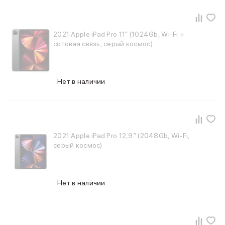
Смартфоны Motorola
Смартфоны HONOR
Смартфоны Infinix
Смартфоны Google
2021 Apple iPad Pro 11″ (1024Gb, Wi-Fi +
сотовая связь, серый космос)
Мультимедиа
Наушники
Проводные наушники
Беспроводные наушники
Нет в наличии
Гарнитуры
Наушники с шумоподавлением
Накладные наушники
Акустические системы
Мониторы
2021 Apple iPad Pro 12,9″ (2048Gb, Wi-Fi,
ТВ-приставки
серый космос)
Микрофоны
Баннер ПВЗ
Баннер гарантия
Нет в наличии
Баннер доставка
Популярные бренды
Apple
Marshall