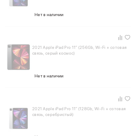
Питание и кабели
Зарядные устройства
Нет в наличии
Внешние аккумуляторы
Адаптеры
Кабели
Мультимедиа
Акустические системы
2021 Apple iPad Pro 11″ (256Gb, Wi-Fi + сотовая
Наушники
связь, серый космос)
Защита устройства
Защитные стекла
Ремешки для часов
Нет в наличии
Сумки и рюкзаки
Поисковые трекеры
Чехлы
Наклейки
Ремешки для iPhone
2021 Apple iPad Pro 11″ (128Gb, Wi-Fi + сотовая
Аксессуары для гаджетов
связь, серебристый)
Пульты ДУ
Аксессуары для игровых приставок
Держатели и подставки