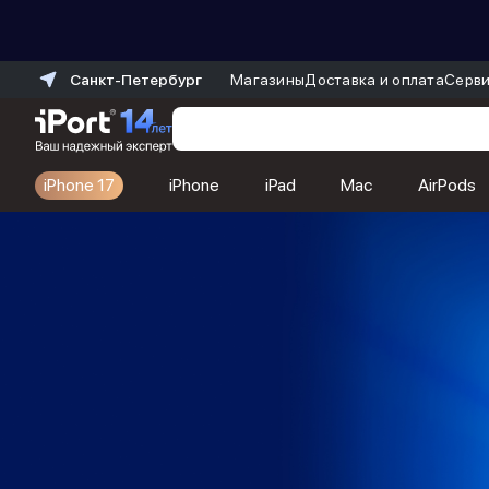
Санкт-Петербург
Магазины
Доставка и оплата
Серви
iPhone 17
iPhone
iPad
Mac
AirPods
Каталог
Dyson
Фены
Выпрямители
Стайлеры
Пылесосы
Баннер пвз
сплит
Баннер гарантия
Баннер доставка
iPhone 17
iPhone 17