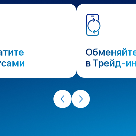
атите
Обменяйт
усами
в Трейд-и