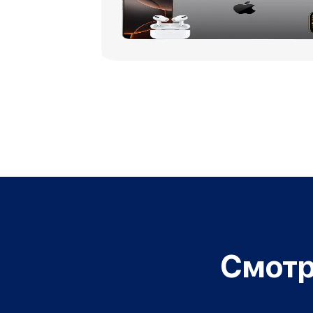
Объем памяти iPad
iPad 2048 Gb
iPad 1024 Gb
iPad 512 Gb
iPad 256 Gb
iPad 128 Gb
Аксессуары для iPad
Чехлы для iPad
Защитные стекла для iPad
Беспроводные зарядные устройства
Сетевые зарядные устройства
Кабели
Внешние аккумуляторы
Клавиатуры для iPad
Стилусы
3D Стикеры
Смотр
Баннер ПВЗ
Баннер гарантия
Баннер доставка
Mac