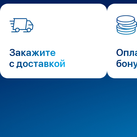
MacBook Pro
MacBook Pro M5 Max
MacBook Pro M5 Pro
MacBook Pro M5
MacBook Pro M4 Max
MacBook Neo
MacBook Air
Закажите
Опл
MacBook Air M5
MacBook Air M4
с доставкой
бон
MacBook Air M3
iMac
Mac mini
Аксессуары для Mac
Чехлы для MacBook
Сумки и рюкзаки
Мыши
Клавиатуры
Кабели
Внешние накопители
Мультипортовые адаптеры