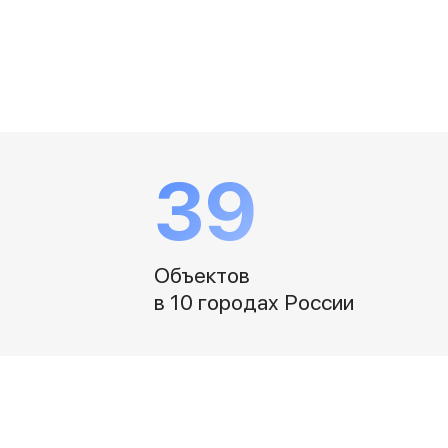
Баннер гарантия
Баннер доставка
Watch
Apple Watch Series 11
Apple Watch Ultra 3
Apple Watch Ultra 2 (2024)
Apple Watch SE 3
Apple Watch SE (2024)
39
Аксессуары для Watch
Защитные стекла для Watch
Ремешки для Watch
Кабели Lightning
Объектов
Зарядные устройства с MagSafe
в 10 городах России
Баннер ПВЗ
Баннер гарантия
Баннер доставка
Аксессуары
Периферия
Накопители
Стилусы