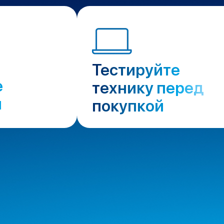
Тестируйте
е
технику перед
н
покупкой