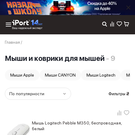
Каталог
Главная
/
Dyson
Фены
Мыши и коврики для мышей
- 9
Выпрямители
Стайлеры
Пылесосы
Мыши Apple
Мыши CANYON
Мыши Logitech
Мыши
Баннер пвз
сплит
Баннер гарантия
По популярности
Фильтры
Баннер доставка
iPhone 17
iPhone 17
iPhone 17e
Мышь Logitech Pebble M350, беспроводная,
iPhone 17 Pro
белый
iPhone 17 Pro Max