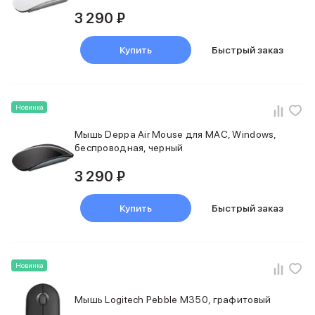
iPad 512 Gb
3 290 ₽
iPad 256 Gb
iPad 128 Gb
Аксессуары для iPad
Купить
Быстрый заказ
Чехлы для iPad
Защитные стекла для iPad
Беспроводные зарядные устройства
Новинка
Сетевые зарядные устройства
Кабели
Мышь Deppa Air Mouse для MAC, Windows,
Внешние аккумуляторы
беспроводная, черный
Клавиатуры для iPad
Стилусы
3 290 ₽
3D Стикеры
Баннер ПВЗ
Купить
Быстрый заказ
Баннер гарантия
Баннер доставка
Mac
MacBook Pro
Новинка
MacBook Pro M5 Max
MacBook Pro M5 Pro
Мышь Logitech Pebble M350, графитовый
MacBook Pro M5