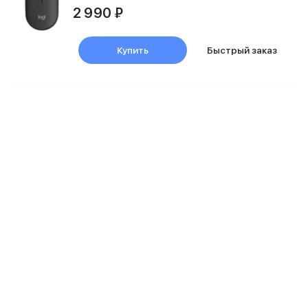
2 990 ₽
MacBook Pro M4 Max
MacBook Neo
MacBook Air
Купить
Быстрый заказ
MacBook Air M5
MacBook Air M4
MacBook Air M3
iMac
Mac mini
Аксессуары для Mac
Чехлы для MacBook
Сумки и рюкзаки
Мыши
Клавиатуры
Кабели
Внешние накопители
Мультипортовые адаптеры
Карты памяти и флэш-накопители
3D Стикеры
Баннер ПВЗ
Баннер гарантия