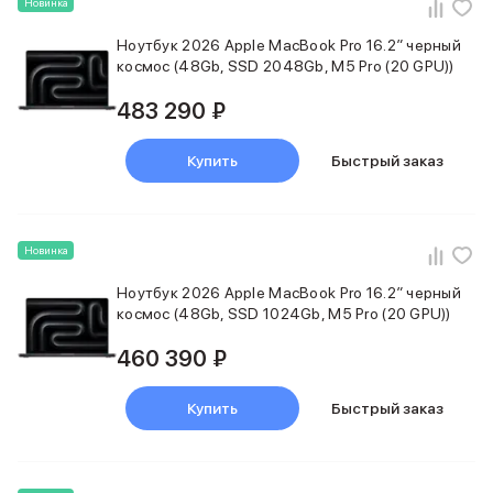
Новинка
iPad 512 Gb
iPad 256 Gb
Ноутбук 2026 Apple MacBook Pro 16.2″ черный
iPad 128 Gb
космос (48Gb, SSD 2048Gb, M5 Pro (20 GPU))
Аксессуары для iPad
Чехлы для iPad
483 290 ₽
Защитные стекла для iPad
Беспроводные зарядные устройства
Купить
Быстрый заказ
Сетевые зарядные устройства
Кабели
Внешние аккумуляторы
Клавиатуры для iPad
Новинка
Стилусы
Ноутбук 2026 Apple MacBook Pro 16.2″ черный
3D Стикеры
космос (48Gb, SSD 1024Gb, M5 Pro (20 GPU))
Баннер ПВЗ
Баннер гарантия
460 390 ₽
Баннер доставка
Mac
Купить
Быстрый заказ
MacBook Pro
MacBook Pro M5 Max
MacBook Pro M5 Pro
MacBook Pro M5