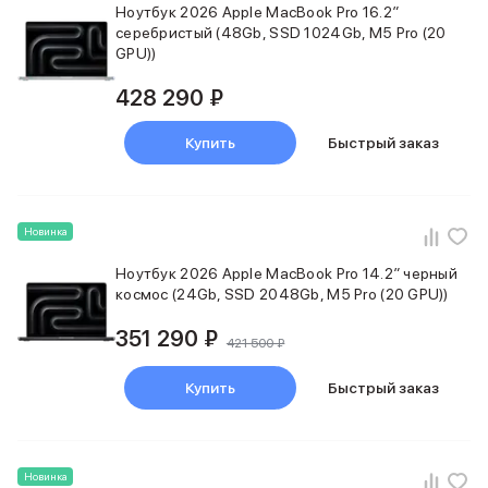
Ноутбук 2026 Apple MacBook Pro 16.2″
iPhone 15 Pro Max
серебристый (48Gb, SSD 1024Gb, M5 Pro (20
iPhone 15 Pro
GPU))
iPhone 15 Plus
428 290 ₽
iPhone 15
iPhone 14
iPhone 14 Plus
Купить
Быстрый заказ
iPhone 14
Объем памяти
iPhone 2048 Gb
Новинка
iPhone 1024 Gb
iPhone 512 Gb
Ноутбук 2026 Apple MacBook Pro 14.2″ черный
iPhone 256 Gb
космос (24Gb, SSD 2048Gb, M5 Pro (20 GPU))
iPhone 128 Gb
Аксессуары для iPhone
351 290 ₽
421 500 ₽
AirPods
Чехлы для iPhone
Купить
Быстрый заказ
Защитные стекла для iPhone
Держатели для смартфонов
Беспроводные зарядные устройства
Сетевые зарядные устройства
Новинка