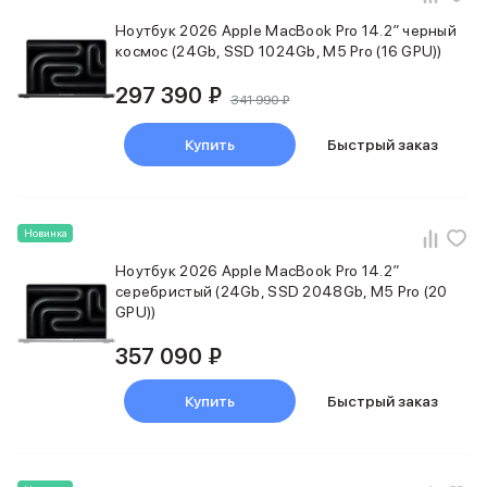
Внешние аккумуляторы
Ноутбук 2026 Apple MacBook Pro 14.2″ черный
Кабели Lightning
космос (24Gb, SSD 1024Gb, M5 Pro (16 GPU))
USB-C кабели
3D Стикеры
297 390 ₽
341 990 ₽
Ремешки для смартфонов
Кардхолдеры MagSafe
Купить
Быстрый заказ
iPad
iPad Pro
iPad Pro 13″
iPad Pro 11″
Новинка
iPad Air
Ноутбук 2026 Apple MacBook Pro 14.2″
iPad Air 13″
серебристый (24Gb, SSD 2048Gb, M5 Pro (20
iPad Air 11″
GPU))
iPad Air 10.9″
iPad
357 090 ₽
iPad 11″
iPad mini
Купить
Быстрый заказ
Объем памяти iPad
iPad 2048 Gb
iPad 1024 Gb