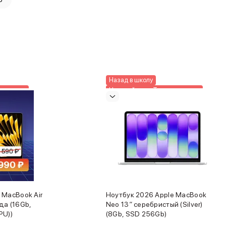
Назад в школу
проверен
Честный знак. Товар проверен
Новинка
 MacBook Air
Ноутбук 2026 Apple MacBook
да (16Gb,
Neo 13″ серебристый (Silver)
PU))
(8Gb, SSD 256Gb)