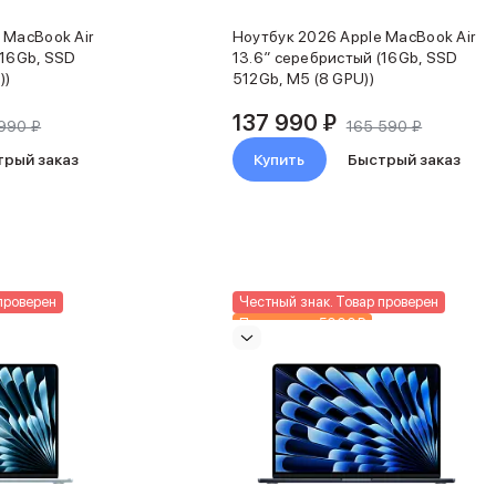
 MacBook Air
Ноутбук 2026 Apple MacBook Air
(16Gb, SSD
13.6″ серебристый (16Gb, SSD
))
512Gb, M5 (8 GPU))
137 990 ₽
990 ₽
165 590 ₽
трый заказ
Купить
Быстрый заказ
проверен
Честный знак. Товар проверен
Подарки до 5000₽
Новинка