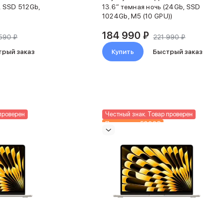
, SSD 512Gb,
13.6″ темная ночь (24Gb, SSD
1024Gb, M5 (10 GPU))
184 990 ₽
590 ₽
221 990 ₽
трый заказ
Купить
Быстрый заказ
проверен
Честный знак. Товар проверен
Подарки до 5000₽
Новинка