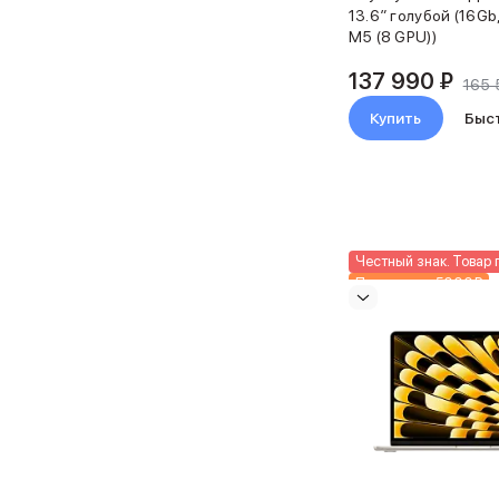
Баннер гарантия
13.6″ голубой (16Gb
Баннер доставка
M5 (8 GPU))
Mac
137 990 ₽
MacBook Pro
165 
MacBook Pro M5 Max
Купить
Быс
MacBook Pro M5 Pro
MacBook Pro M5
MacBook Pro M4 Max
MacBook Neo
MacBook Air
MacBook Air M5
Честный знак. Товар 
MacBook Air M4
Подарки до 5000₽
MacBook Air M3
Новинка
MacBook Air M2
iMac
Mac mini
Аксессуары для Mac
Чехлы для MacBook
Сумки и рюкзаки
Мыши