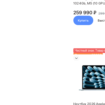
1024Gb, M5 (10 GPU
2024
2021
259 990 ₽
299
Объем памяти iPad
iPad 2048 Gb
Купить
Быс
iPad 1024 Gb
iPad 512 Gb
iPad 256 Gb
iPad 128 Gb
iPad 64 Gb
Аксессуары для iPad
Честный знак. Товар 
Подарки до 5000₽
Чехлы для iPad
Новинка
Защитные стекла для iPad
Беспроводные зарядные устройства
Сетевые зарядные устройства
Кабели
Внешние аккумуляторы
Клавиатуры для iPad
Стилусы
3D Стикеры
Баннер ПВЗ
Ноутбук 2026 Apple