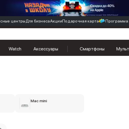
сные центры
Для бизнеса
Акции
Подарочная карта
Программа 
Watch
Аксессуары
Смартфоны
Муль
Mac mini
o