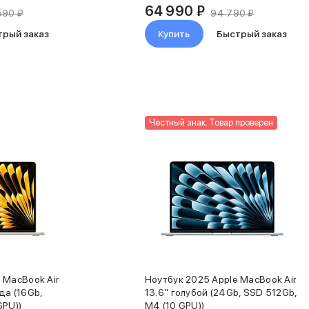
64 990 ₽
590 ₽
94 790 ₽
трый заказ
Купить
Быстрый заказ
Честный знак. Товар проверен
 MacBook Air
Ноутбук 2025 Apple MacBook Air
да (16Gb,
13.6″ голубой (24Gb, SSD 512Gb,
GPU))
M4 (10 GPU))