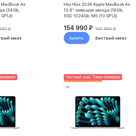
 MacBook Air
Ноутбук 2026 Apple MacBook Air
да (24Gb,
13.6″ сияющая звезда (16Gb,
 GPU))
SSD 1024Gb, M5 (10 GPU))
154 990 ₽
990 ₽
185 990 ₽
трый заказ
Купить
Быстрый заказ
проверен
Честный знак. Товар проверен
Подарки до 5000₽
Новинка