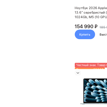
Чехлы для AirPods Pro 3
Ноутбук 2026 Apple
Беспроводные зарядные устройства
13.6″ серебристый 
Баннер пвз
1024Gb, M5 (10 GPU
Баннер сплит
Баннер гарантия
154 990 ₽
185 
Баннер доставка
Купить
Быс
Watch
Apple Watch Series 11
Apple Watch Ultra 3
Apple Watch Ultra 2 (2024)
Apple Watch SE 3
Apple Watch SE (2024)
Честный знак. Товар 
Аксессуары для Watch
Подарки до 5000₽
Защитные стекла для Watch
Новинка
Ремешки для Watch
Кабели Lightning
Зарядные устройства с MagSafe
Баннер ПВЗ
Баннер гарантия
Баннер доставка