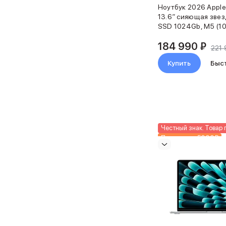
Клавиатуры
Ноутбук 2026 Apple
Кабели
13.6″ сияющая звез
Внешние накопители
SSD 1024Gb, M5 (10
Мультипортовые адаптеры
184 990 ₽
Карты памяти и флэш-накопители
221 
3D Стикеры
Купить
Быс
Баннер ПВЗ
Баннер гарантия
Баннер доставка
AirPods
AirPods Pro 3
AirPods 4
Честный знак. Товар 
AirPods Max
Подарки до 5000₽
AirPods Max 2
Новинка
EarPods
Аксессуары для AirPods
Наклейки
Кабели
Чехлы для AirPods4/4 ANC
Чехлы для AirPods Pro
Чехлы для AirPods Pro 2