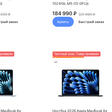
))
1024Gb, M5 (10 GPU))
184 990 ₽
 000 ₽
221 990 ₽
трый заказ
Купить
Быстрый заказ
проверен
Честный знак. Товар проверен
Подарки до 5000₽
Новинка
 MacBook Air
Ноутбук 2026 Apple MacBook Air