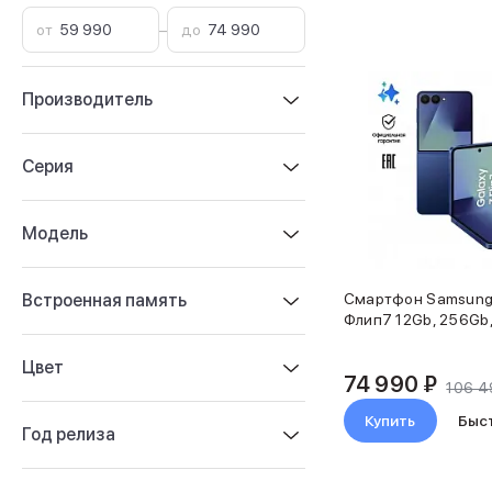
iPhone 17e
от
–
до
iPhone 17 Pro
iPhone 17 Pro Max
Баннер пвз
Производитель
сплит
Баннер гарантия
Серия
Баннер доставка
iPhone
Баннер ПВЗ
Модель
Баннер гарантия
Баннер доставка
iPhone Air
Встроенная память
Смартфон Samsung 
iPhone 17
Флип7 12Gb, 256Gb,
iPhone 17 Pro Max
iPhone 17 Pro
Цвет
74 990 ₽
iPhone 17
106 4
iPhone 17e
Купить
Быс
Год релиза
iPhone 16
iPhone 16 Pro Max
iPhone 16 Pro