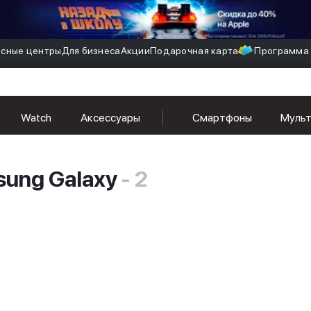
сные центры
Для бизнеса
Акции
Подарочная карта
Программа 
Watch
Аксессуары
Смартфоны
Муль
ung Galaxy
- 2