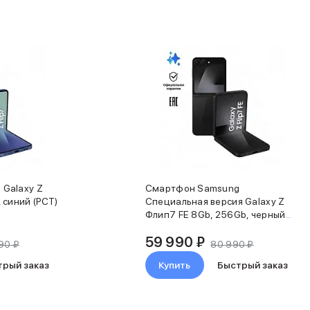
Galaxy Z
Смартфон Samsung
 синий (РСТ)
Специальная версия Galaxy Z
Флип7 FE 8Gb, 256Gb, черный
(РСТ)
59 990 ₽
90 ₽
80 990 ₽
трый заказ
Купить
Быстрый заказ