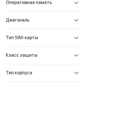
Оперативная память
iPhone 16 Plus
iPhone 16
iPhone 16e
Диагональ
iPhone 15
iPhone 15 Pro Max
iPhone 15 Pro
Тип SIM-карты
iPhone 15 Plus
iPhone 15
iPhone 14
Класс защиты
iPhone 14 Plus
iPhone 14
Тип корпуса
Объем памяти
iPhone 2048 Gb
iPhone 1024 Gb
iPhone 512 Gb
iPhone 256 Gb
iPhone 128 Gb
Аксессуары для iPhone
AirPods
Чехлы для iPhone