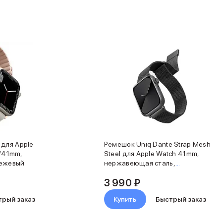
 для Apple
Ремешок Uniq Dante Strap Mesh
/41mm,
Steel для Apple Watch 41mm,
бежевый
нержавеющая сталь,
графитовый
3 990 ₽
трый заказ
Купить
Быстрый заказ