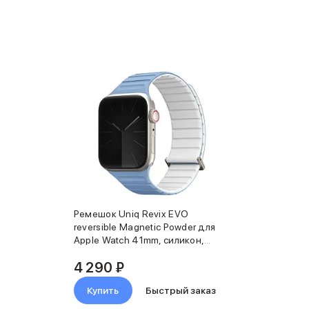
Ремешок Uniq Revix EVO
reversible Magnetic Powder для
Apple Watch 41mm, силикон,
голубой/белый
4 290 ₽
Купить
Быстрый заказ