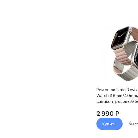
iPhone 16 Plus
iPhone 16
iPhone 16e
iPhone 15
iPhone 15 Pro Max
iPhone 15 Pro
iPhone 15 Plus
iPhone 15
iPhone 14
iPhone 14 Plus
iPhone 14
Объем памяти
iPhone 2048 Gb
Ремешок Uniq Revix
iPhone 1024 Gb
Watch 38mm/40mm
iPhone 512 Gb
силикон, розовый/
iPhone 256 Gb
iPhone 128 Gb
2 990 ₽
Аксессуары для iPhone
Купить
Быс
AirPods
Чехлы для iPhone