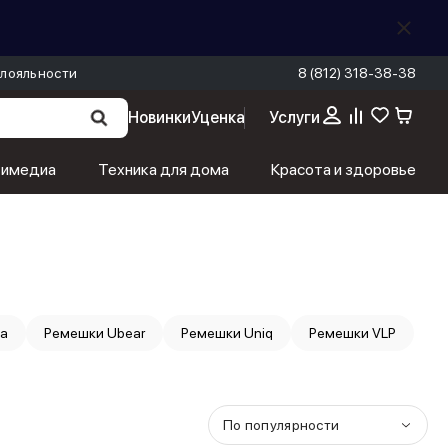
лояльности
8 (812) 318-38-38
Новинки
Уценка
Услуги
тимедиа
Техника для дома
Красота и здоровье
da
Ремешки Ubear
Ремешки Uniq
Ремешки VLP
По популярности