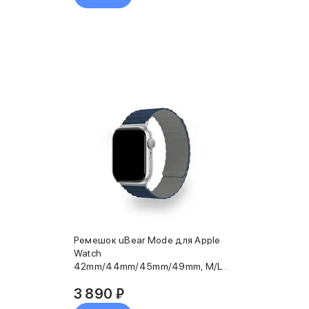
Ремешок uBear Mode для Apple
Watch
42mm/44mm/45mm/49mm, M/L,
силикон, синий/серый
3 890 ₽