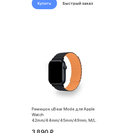
Купить
Быстрый заказ
Ремешок uBear Mode для Apple
Watch
42mm/44mm/45mm/49mm, M/L,
силикон, черный/оранжевый
3 890 ₽