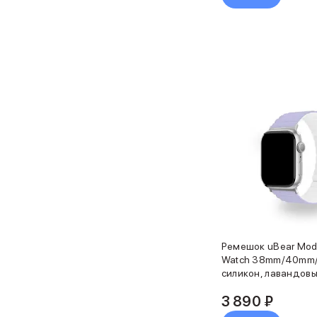
MacBook Pro
MacBook Pro M5 Max
MacBook Pro M5 Pro
MacBook Pro M5
MacBook Pro M4 Max
MacBook Neo
MacBook Air
MacBook Air M5
MacBook Air M4
MacBook Air M3
iMac
Mac mini
Аксессуары для Mac
Чехлы для MacBook
Сумки и рюкзаки
Мыши
Ремешок uBear Mod
Клавиатуры
Watch 38mm/40mm/
Кабели
силикон, лавандов
Внешние накопители
3 890 ₽
Мультипортовые адаптеры