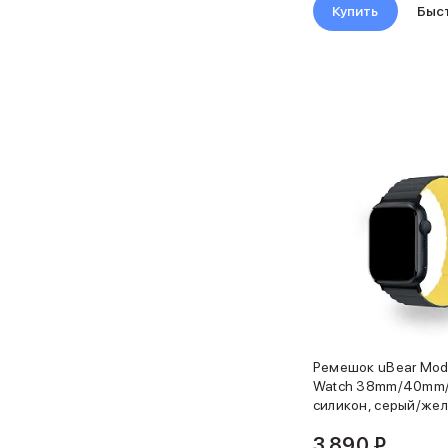
Карты памяти и флэш-накопители
Купить
Быс
3D Стикеры
Баннер ПВЗ
Баннер гарантия
Баннер доставка
AirPods
AirPods Pro 3
AirPods 4
AirPods Max
AirPods Max 2
EarPods
Аксессуары для AirPods
Наклейки
Кабели
Чехлы для AirPods4/4 ANC
Чехлы для AirPods Pro
Чехлы для AirPods Pro 2
Ремешок uBear Mod
Чехлы для AirPods Pro 3
Watch 38mm/40mm/
Беспроводные зарядные устройства
силикон, серый/же
Баннер пвз
3 890 ₽
Баннер сплит