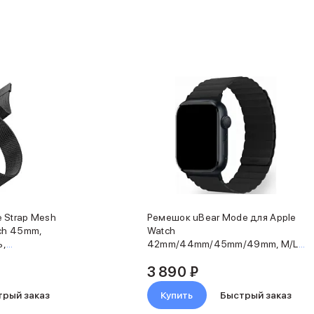
 Strap Mesh
Ремешок uBear Mode для Apple
tch 45mm,
Watch
ь,
42mm/44mm/45mm/49mm, M/L,
силикон, черный
3 890 ₽
трый заказ
Купить
Быстрый заказ