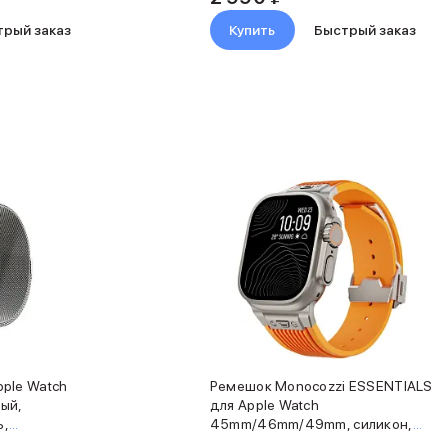
трый заказ
Купить
Быстрый заказ
ple Watch
Ремешок Monocozzi ESSENTIALS
ый,
для Apple Watch
ь,
45mm/46mm/49mm, силикон,
оранжевый