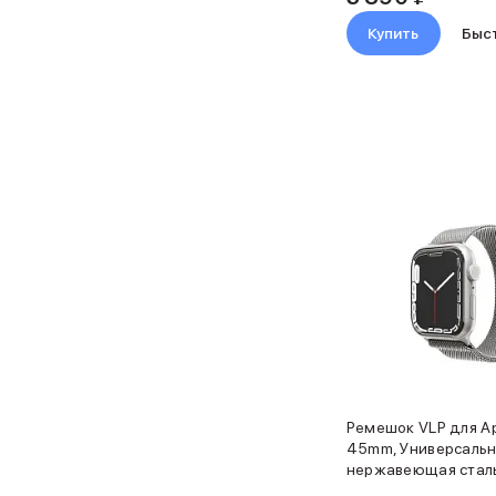
Баннер гарантия
Купить
Быс
Баннер доставка
Watch
Apple Watch Series 11
Apple Watch Ultra 3
Apple Watch Ultra 2 (2024)
Apple Watch SE 3
Apple Watch SE (2024)
Аксессуары для Watch
Защитные стекла для Watch
Ремешки для Watch
Кабели Lightning
Зарядные устройства с MagSafe
Баннер ПВЗ
Баннер гарантия
Баннер доставка
Аксессуары
Ремешок VLP для Ap
Периферия
45mm, Универсальн
Накопители
нержавеющая стал
Стилусы
серебристый