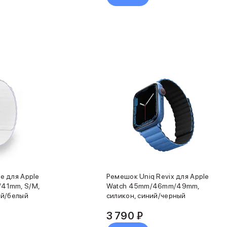
e для Apple
Ремешок Uniq Revix для Apple
41mm, S/M,
Watch 45mm/46mm/49mm,
ый/белый
силикон, синий/черный
3 790 ₽