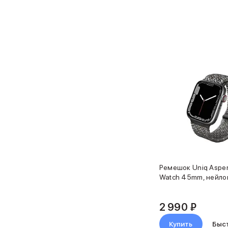
Объем памяти iPad
iPad 2048 Gb
iPad 1024 Gb
iPad 512 Gb
iPad 256 Gb
iPad 128 Gb
Аксессуары для iPad
Чехлы для iPad
Защитные стекла для iPad
Беспроводные зарядные устройства
Сетевые зарядные устройства
Кабели
Внешние аккумуляторы
Клавиатуры для iPad
Стилусы
Ремешок Uniq Aspen
3D Стикеры
Watch 45mm, нейло
Баннер ПВЗ
Баннер гарантия
2 990 ₽
Баннер доставка
Mac
Купить
Быс