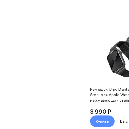
Защитные стекла для iPhone
Держатели для смартфонов
Беспроводные зарядные устройства
Сетевые зарядные устройства
Внешние аккумуляторы
Кабели Lightning
USB-C кабели
3D Стикеры
Ремешки для смартфонов
Кардхолдеры MagSafe
iPad
iPad Pro
iPad Pro 13″
iPad Pro 11″
Ремешок Uniq Dante
iPad Air
Steel для Apple Wa
iPad Air 13″
нержавеющая стал
iPad Air 11″
графитовый
iPad Air 10.9″
3 990 ₽
iPad
Купить
Быс
iPad 11″
iPad mini