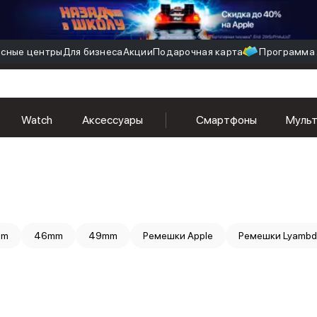
сные центры
Для бизнеса
Акции
Подарочная карта
Программа 
Watch
Аксессуары
Смартфоны
Муль
mm
46mm
49mm
Ремешки Apple
Ремешки Lyamb