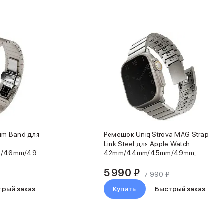
um Band для
Ремешок Uniq Strova MAG Strap
Link Steel для Apple Watch
/46mm/49mm,
42mm/44mm/45mm/49mm,
нержавеющая сталь,
5 990 ₽
серебристый
₽
7 990 ₽
трый заказ
Купить
Быстрый заказ