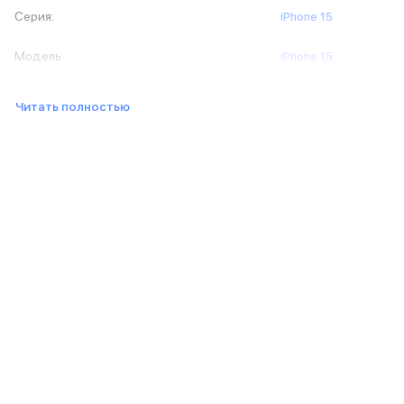
Баннер доставка
Серия
:
iPhone 15
AirPods
AirPods Pro 3
Модель
:
iPhone 15
AirPods 4
AirPods Max
Читать полностью
AirPods Max 2
EarPods
Аксессуары для AirPods
Наклейки
Кабели
Чехлы для AirPods4/4 ANC
Чехлы для AirPods Pro
Чехлы для AirPods Pro 2
Чехлы для AirPods Pro 3
Беспроводные зарядные устройства
Баннер пвз
Баннер сплит
Баннер гарантия
Баннер доставка
Watch