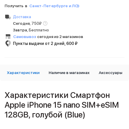
iPad 512 Gb
Получить в
Санкт-Петербурге и ЛО
iPad 256 Gb
iPad 128 Gb
Доставка
Аксессуары для iPad
Сегодня
,
750
₽
Чехлы для iPad
Завтра
, Бесплатно
Защитные стекла для iPad
Самовывоз
сегодня из 2 магазинов
Беспроводные зарядные устройства
Пункты выдачи от 2 дней, 600 ₽
Сетевые зарядные устройства
Кабели
Внешние аккумуляторы
Клавиатуры для iPad
Стилусы
Характеристики
Наличие в магазинах
Аксессуары
3D Стикеры
Баннер ПВЗ
Баннер гарантия
Характеристики Смартфон
Баннер доставка
Apple iPhone 15 nano SIM+eSIM
Mac
MacBook Pro
128GB, голубой (Blue)
MacBook Pro M5 Max
MacBook Pro M5 Pro
MacBook Pro M5