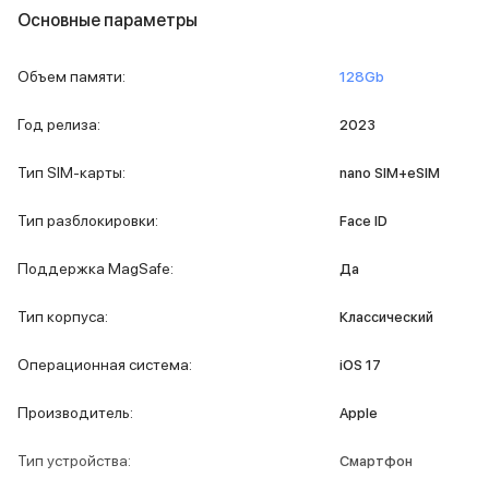
Основные параметры
MacBook Pro M4 Max
MacBook Neo
MacBook Air
Объем памяти
:
128Gb
MacBook Air M5
MacBook Air M4
Год релиза
:
2023
MacBook Air M3
iMac
Тип SIM-карты
:
nano SIM+eSIM
Mac mini
Аксессуары для Mac
Тип разблокировки
:
Face ID
Чехлы для MacBook
Сумки и рюкзаки
Поддержка MagSafe
:
Да
Мыши
Клавиатуры
Тип корпуса
:
Классический
Кабели
Внешние накопители
Операционная система
:
iOS 17
Мультипортовые адаптеры
Карты памяти и флэш-накопители
Производитель
:
Apple
3D Стикеры
Баннер ПВЗ
Тип устройства
:
Смартфон
Баннер гарантия