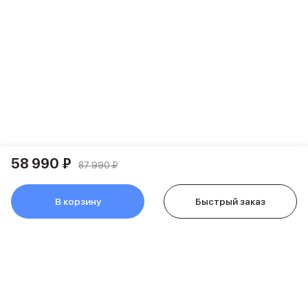
Держатели для смартфонов
Баннер ПВЗ
Смартфоны
Смартфоны Huawei
Складные смартфоны
Смартфоны Samsung
Аксессуары для смартфонов
USB-C кабели
Внешние аккумуляторы
Автомобильные зарядные устройства
Сетевые зарядные устройства
58 990 ₽
87 990 ₽
3D Стикеры
бренды
В корзину
Быстрый заказ
Huawei
Samsung
Google
Баннер ПВЗ
Баннер гарантия
Баннер доставка
Смартфоны Tecno