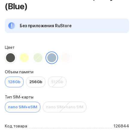
(Blue)
iPhone 15 Pro Max
iPhone 15 Pro
iPhone 15 Plus
Без приложения RuStore
iPhone 15
iPhone 14
iPhone 14 Plus
iPhone 14
Цвет
Объем памяти
iPhone 2048 Gb
iPhone 1024 Gb
Объем памяти
iPhone 512 Gb
iPhone 256 Gb
128Gb
256Gb
512Gb
iPhone 128 Gb
Аксессуары для iPhone
Тип SIM-карты
AirPods
Чехлы для iPhone
nano SIM+eSIM
nano SIM+nano SIM
Защитные стекла для iPhone
Держатели для смартфонов
Беспроводные зарядные устройства
Код товара
126844
Сетевые зарядные устройства