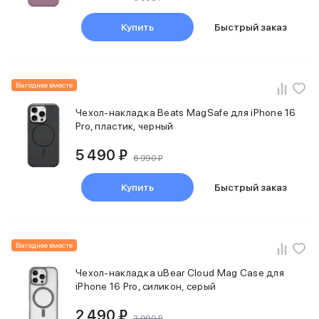
Фены
Смарт-часы и фитнес-браслеты
Купить
Быстрый заказ
Уход за полостью рта
Умные очки
Забота о здоровье
Популярные бренды
Выгоднее вместе
Dyson
Чехол-накладка Beats MagSafe для iPhone 16
Huawei
Pro, пластик, черный
Ray-Ban
Баннер сплит
5 490 ₽
6 990 ₽
Баннер гарантия
Баннер ПВЗ
Купить
Быстрый заказ
Баннер доставка
Выгоднее вместе
Чехол-накладка uBear Cloud Mag Case для
iPhone 16 Pro, силикон, серый
2 490 ₽
2 990 ₽