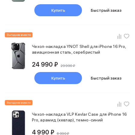
Смартфоны Motorola
Смартфоны HONOR
Купить
Быстрый заказ
Смартфоны Infinix
Смартфоны Google
Мультимедиа
Наушники
Выгоднее вместе
Проводные наушники
Чехол-накладка YNOT Shell для iPhone 16 Pro,
Беспроводные наушники
авиационная сталь, серебристый
Гарнитуры
Наушники с шумоподавлением
24 990 ₽
29 990 ₽
Накладные наушники
Акустические системы
Купить
Быстрый заказ
Мониторы
ТВ-приставки
Микрофоны
Баннер ПВЗ
Выгоднее вместе
Баннер гарантия
Баннер доставка
Чехол-накладка VLP Kevlar Case для iPhone 16
Популярные бренды
Pro, арамид (кевлар), темно-синий
Apple
4 990 ₽
Marshall
6 990 ₽