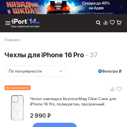
Каталог
Главная
/
Dyson
Фены
Чехлы для iPhone 16 Pro
- 37
Выпрямители
Стайлеры
Пылесосы
По популярности
Фильтры
1
Баннер пвз
сплит
Баннер гарантия
Выгоднее вместе
Баннер доставка
iPhone 17
Чехол-накладка Asynora Mag Clear Case для
iPhone 17
iPhone 16 Pro, полиуретан, прозрачный
iPhone 17e
2 990 ₽
iPhone 17 Pro
iPhone 17 Pro Max