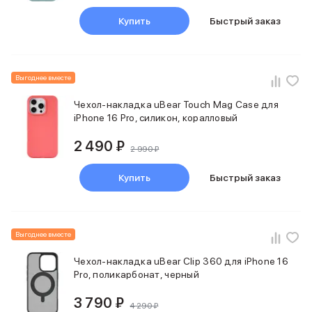
Питание и кабели
Купить
Быстрый заказ
Зарядные устройства
Внешние аккумуляторы
Адаптеры
Кабели
Выгоднее вместе
Мультимедиа
Акустические системы
Чехол-накладка uBear Touch Mag Case для
iPhone 16 Pro, силикон, коралловый
Наушники
Защита устройства
2 490 ₽
Защитные стекла
2 990 ₽
Ремешки для часов
Купить
Быстрый заказ
Сумки и рюкзаки
Поисковые трекеры
Чехлы
Наклейки
Выгоднее вместе
Ремешки для iPhone
Аксессуары для гаджетов
Чехол-накладка uBear Сlip 360 для iPhone 16
Пульты ДУ
Pro, поликарбонат, черный
Аксессуары для игровых приставок
3 790 ₽
Держатели и подставки
4 290 ₽