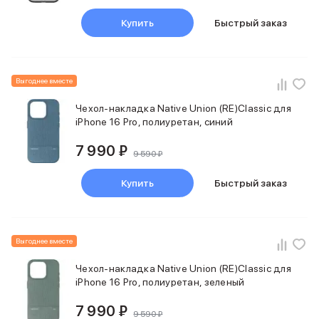
Держатели для смартфонов
Баннер ПВЗ
Купить
Быстрый заказ
Смартфоны
Смартфоны Huawei
Складные смартфоны
Выгоднее вместе
Смартфоны Samsung
Аксессуары для смартфонов
Чехол-накладка Native Union (RE)Classic для
USB-C кабели
iPhone 16 Pro, полиуретан, синий
Внешние аккумуляторы
Автомобильные зарядные устройства
7 990 ₽
9 590 ₽
Сетевые зарядные устройства
3D Стикеры
Купить
Быстрый заказ
бренды
Huawei
Samsung
Google
Выгоднее вместе
Баннер ПВЗ
Чехол-накладка Native Union (RE)Classic для
Баннер гарантия
iPhone 16 Pro, полиуретан, зеленый
Баннер доставка
Смартфоны Tecno
7 990 ₽
9 590 ₽