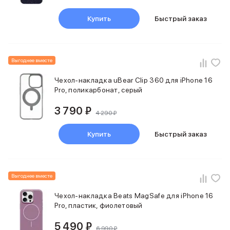
Samsung
Sony
Купить
Быстрый заказ
JBL
CMF
Anker
Выгоднее вместе
Техника для дома
Баннер ПВЗ
Чехол-накладка uBear Сlip 360 для iPhone 16
Умный дом
Pro, поликарбонат, серый
Пылесосы
3 790 ₽
Популярные бренды
4 290 ₽
Dyson
Баннер сплит
Купить
Быстрый заказ
Инструменты
Баннер гарантия
Уход за одеждой
Выгоднее вместе
Баннер доставка
Красота и здоровье
Чехол-накладка Beats MagSafe для iPhone 16
Укладка волос
Pro, пластик, фиолетовый
Стайлеры
Выпрямители
5 490 ₽
6 990 ₽