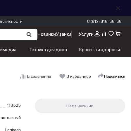
лояльности
8 (812) 318-38-38
Новинки
Уценка
Услуги
тимедиа
Техника для дома
Красота и здоровье
Поделиться
В сравнение
В избранное
113525
настольный
Logitech