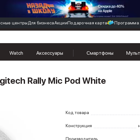
сные центры
Для бизнеса
Акции
Подарочная карта
Программа 
Watch
Аксессуары
Смартфоны
Муль
tech Rally Mic Pod White
Код товара
Конструкция
Производитель