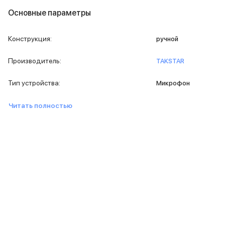
Внешние аккумуляторы
Основные параметры
Кабели Lightning
USB-C кабели
Конструкция
:
3D Стикеры
ручной
Ремешки для смартфонов
Производитель
:
Кардхолдеры MagSafe
TAKSTAR
iPad
Тип устройства
:
iPad Pro
Микрофон
iPad Pro 13″
Читать полностью
iPad Pro 11″
iPad Air
iPad Air 13″
iPad Air 11″
iPad Air 10.9″
iPad
iPad 11″
iPad mini
2024
2021
Объем памяти iPad