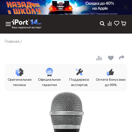
Каталог
Главная
/
Dyson
Фены
Выпрямители
Стайлеры
Пылесосы
Баннер пвз
Оригинальная
Официальная
Поддержка
Оплата бонусами
сплит
техника
гарантия
экспертов
до 99%
Баннер гарантия
Баннер доставка
iPhone 17
iPhone 17
iPhone 17e
iPhone 17 Pro
iPhone 17 Pro Max