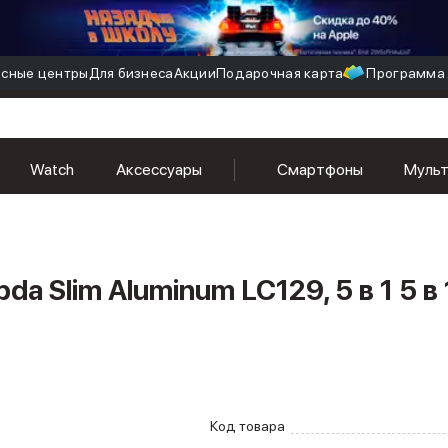
сные центры
Для бизнеса
Акции
Подарочная карта
Программа 
m LC129, 5 в 1 5 в 1, серый
Watch
Аксессуары
Смартфоны
Муль
 Slim Aluminum LC129, 5 в 1 5 в 
Код товара