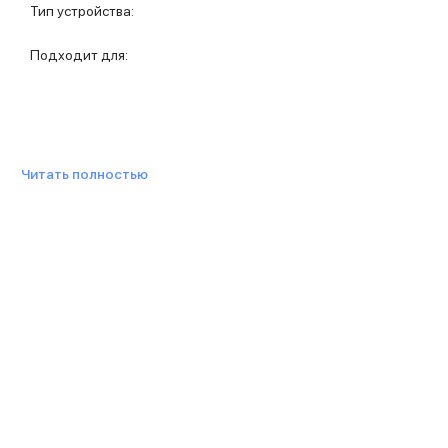
Защитные стекла для iPhone
Тип устройства
:
Держатели для смартфонов
Беспроводные зарядные устройства
Подходит для
:
Сетевые зарядные устройства
Внешние аккумуляторы
Кабели Lightning
USB-C кабели
3D Стикеры
Читать полностью
Ремешки для смартфонов
Кардхолдеры MagSafe
iPad
iPad Pro
iPad Pro 13″
iPad Pro 11″
iPad Air
iPad Air 13″
iPad Air 11″
iPad Air 10.9″
iPad
iPad 11″
iPad mini