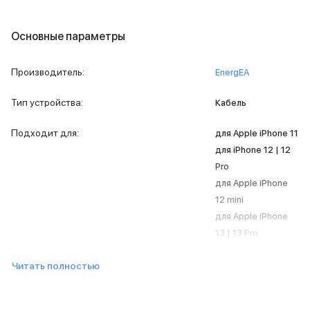
iPad 512 Gb
iPad 256 Gb
iPad 128 Gb
Основные параметры
Аксессуары для iPad
Чехлы для iPad
Производитель
:
EnergEA
Защитные стекла для iPad
Беспроводные зарядные устройства
Тип устройства
:
Кабель
Сетевые зарядные устройства
Кабели
Подходит для
:
для Apple iPhone 11
Внешние аккумуляторы
для iPhone 12 | 12
Клавиатуры для iPad
Pro
Стилусы
для Apple iPhone
3D Стикеры
12 mini
Баннер ПВЗ
Баннер гарантия
для Apple iPhone
Баннер доставка
13 | 13 Pro
Mac
MacBook Pro
Читать полностью
MacBook Pro M5 Max
MacBook Pro M5 Pro
MacBook Pro M5