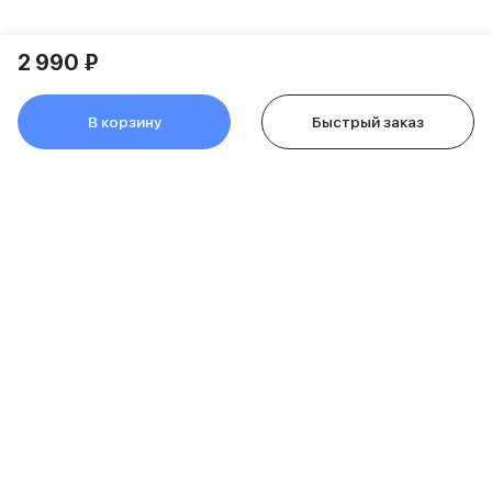
Питание и кабели
Зарядные устройства
2 990 ₽
Внешние аккумуляторы
Адаптеры
Кабели
В корзину
Быстрый заказ
Мультимедиа
Акустические системы
Наушники
Защита устройства
Защитные стекла
Ремешки для часов
Сумки и рюкзаки
Поисковые трекеры
Чехлы
Наклейки
Ремешки для iPhone
Аксессуары для гаджетов
О компании
Пульты ДУ
Аксессуары для игровых приставок
Держатели и подставки
Покупателям