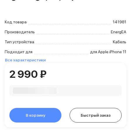
iPhone 15 Pro Max
iPhone 15 Pro
iPhone 15 Plus
Код товара
141981
iPhone 15
iPhone 14
Производитель
EnergEA
iPhone 14 Plus
Тип устройства
Кабель
iPhone 14
Объем памяти
Подходит для
для Apple iPhone 11
iPhone 2048 Gb
Все характеристики
iPhone 1024 Gb
2 990 ₽
iPhone 512 Gb
iPhone 256 Gb
iPhone 128 Gb
Аксессуары для iPhone
AirPods
Чехлы для iPhone
Защитные стекла для iPhone
В корзину
Держатели для смартфонов
Быстрый заказ
Беспроводные зарядные устройства
Сетевые зарядные устройства