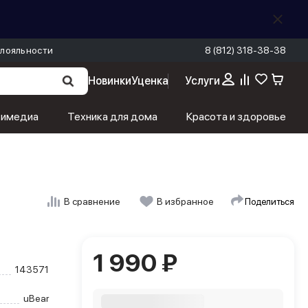
лояльности
8 (812) 318-38-38
Новинки
Уценка
Услуги
1 990 ₽
В корзину
тимедиа
Техника для дома
Красота и здоровье
Поделиться
В сравнение
В избранное
1 990 ₽
143571
uBear