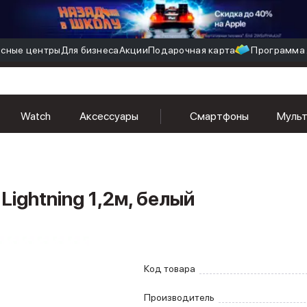
сные центры
Для бизнеса
Акции
Подарочная карта
Программа 
м, белый
Watch
Аксессуары
Смартфоны
Муль
 Lightning 1,2м, белый
Код товара
Производитель