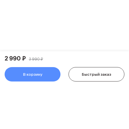
Apple Watch Series 11
Apple Watch Ultra 3
Apple Watch Ultra 2 (2024)
Apple Watch SE 3
Apple Watch SE (2024)
Аксессуары для Watch
Защитные стекла для Watch
Ремешки для Watch
Кабели Lightning
2 990 ₽
Зарядные устройства с MagSafe
3 990 ₽
Баннер ПВЗ
Баннер гарантия
В корзину
Быстрый заказ
Баннер доставка
Аксессуары
Периферия
Накопители
Стилусы
Карты памяти и флэш-накопители
Клавиатуры
Мыши и коврики для мышей
Wi-Fi роутеры и маршрутизаторы