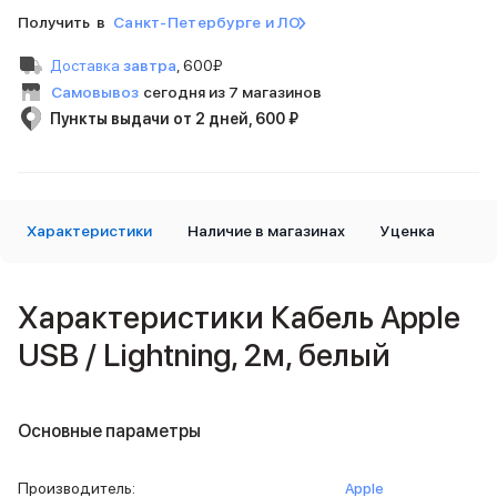
Внешние аккумуляторы
Получить в
Санкт-Петербурге и ЛО
Кабели Lightning
USB-C кабели
Доставка
завтра
,
600₽
3D Стикеры
Самовывоз
сегодня из 7 магазинов
Ремешки для смартфонов
Пункты выдачи от 2 дней, 600 ₽
Кардхолдеры MagSafe
iPad
iPad Pro
iPad Pro 13″
Характеристики
Наличие в магазинах
Уценка
iPad Pro 11″
iPad Air
iPad Air 13″
iPad Air 11″
Характеристики Кабель Apple
iPad Air 10.9″
USB / Lightning, 2м, белый
iPad
iPad 11″
iPad mini
Объем памяти iPad
Основные параметры
iPad 2048 Gb
iPad 1024 Gb
Производитель
:
Apple