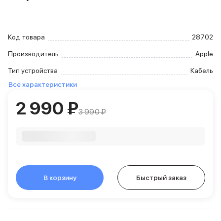
iPhone 15 Pro Max
iPhone 15 Pro
iPhone 15 Plus
Код товара
28702
iPhone 15
iPhone 14
Производитель
Apple
iPhone 14 Plus
Тип устройства
Кабель
iPhone 14
Все характеристики
Объем памяти
iPhone 2048 Gb
2 990 ₽
iPhone 1024 Gb
3 990 ₽
iPhone 512 Gb
iPhone 256 Gb
iPhone 128 Gb
Аксессуары для iPhone
AirPods
Чехлы для iPhone
В корзину
Быстрый заказ
Защитные стекла для iPhone
Держатели для смартфонов
Беспроводные зарядные устройства
Сетевые зарядные устройства