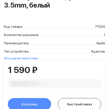
3.5mm, белый
iPhone 15 Pro Max
iPhone 15 Pro
iPhone 15 Plus
iPhone 15
iPhone 14
Код товара
71524
iPhone 14 Plus
Количество разъемов
1
iPhone 14
Объем памяти
Производитель
Apple
iPhone 2048 Gb
Тип устройства
Адаптер
iPhone 1024 Gb
Все характеристики
iPhone 512 Gb
iPhone 256 Gb
1 590 ₽
iPhone 128 Gb
Аксессуары для iPhone
AirPods
Чехлы для iPhone
Защитные стекла для iPhone
Держатели для смартфонов
Беспроводные зарядные устройства
В корзину
Быстрый заказ
Сетевые зарядные устройства