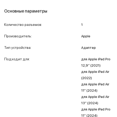
iPad 512 Gb
iPad 256 Gb
Основные параметры
iPad 128 Gb
Аксессуары для iPad
Чехлы для iPad
Количество разъемов
:
1
Защитные стекла для iPad
Беспроводные зарядные устройства
Производитель
:
Apple
Сетевые зарядные устройства
Кабели
Тип устройства
:
Адаптер
Внешние аккумуляторы
Клавиатуры для iPad
Подходит для
:
для Apple iPad Pro
Стилусы
12,9″ (2021)
3D Стикеры
для Apple iPad Air
Баннер ПВЗ
(2022)
Баннер гарантия
для Apple iPad Air
Баннер доставка
11″ (2024)
Mac
для Apple iPad Air
MacBook Pro
13″ (2024)
MacBook Pro M5 Max
для Apple iPad Pro
MacBook Pro M5 Pro
11″ (2024)
MacBook Pro M5