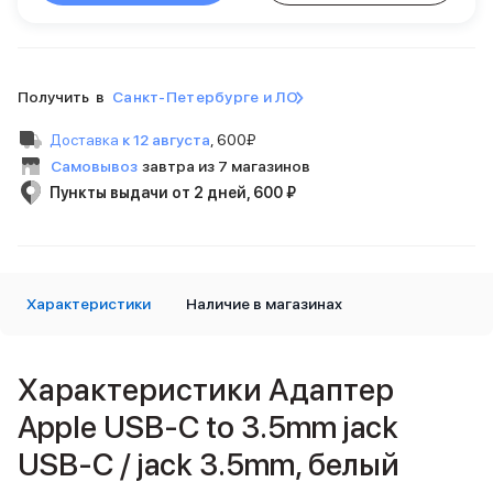
Внешние аккумуляторы
Кабели Lightning
USB-C кабели
3D Стикеры
Получить в
Санкт-Петербурге и ЛО
Ремешки для смартфонов
Кардхолдеры MagSafe
Доставка
к 12 августа
,
600₽
iPad
Самовывоз
завтра из 7 магазинов
iPad Pro
Пункты выдачи от 2 дней, 600 ₽
iPad Pro 13″
iPad Pro 11″
iPad Air
iPad Air 13″
Характеристики
iPad Air 11″
Наличие в магазинах
iPad Air 10.9″
iPad
iPad 11″
Характеристики Адаптер
iPad mini
Apple USB-C to 3.5mm jack
Объем памяти iPad
iPad 2048 Gb
USB-C / jack 3.5mm, белый
iPad 1024 Gb