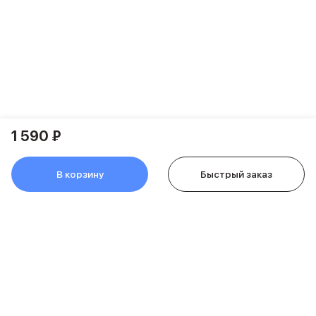
Питание и кабели
Зарядные устройства
Внешние аккумуляторы
Адаптеры
Кабели
Мультимедиа
Акустические системы
Наушники
1 590 ₽
Защита устройства
Защитные стекла
Ремешки для часов
В корзину
Быстрый заказ
Сумки и рюкзаки
Поисковые трекеры
Чехлы
Наклейки
Ремешки для iPhone
Аксессуары для гаджетов
Пульты ДУ
Аксессуары для игровых приставок
Держатели и подставки