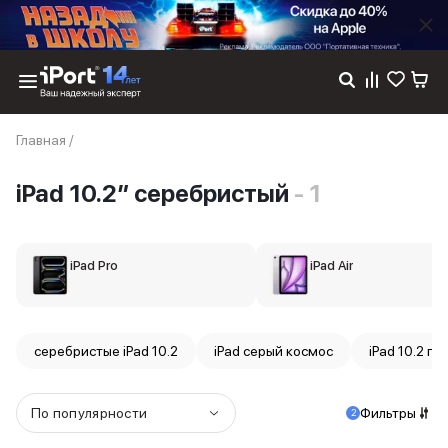
Каталог
Главная
/
Dyson
Фены
iPad 10.2″ серебристый
- 1
Выпрямители
Стайлеры
Пылесосы
Баннер пвз
iPad Pro
iPad Air
сплит
Баннер гарантия
Баннер доставка
iPhone 17
серебристые iPad 10.2
iPad серый космос
iPad 10.2 го
iPhone 17
iPhone 17e
iPhone 17 Pro
По популярности
Фильтры
2
iPhone 17 Pro Max