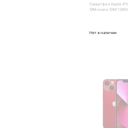
Карты памяти и флэш-накопители
Смартфон Apple iPh
3D Стикеры
SIM+nano SIM 128G
Баннер ПВЗ
Баннер гарантия
Баннер доставка
AirPods
Нет в наличии
AirPods Pro 3
AirPods 4
AirPods Max
AirPods Max 2
EarPods
Аксессуары для AirPods
Наклейки
Кабели
Чехлы для AirPods4/4 ANC
Чехлы для AirPods Pro
Чехлы для AirPods Pro 2
Чехлы для AirPods Pro 3
Беспроводные зарядные устройства
Баннер пвз
Баннер сплит