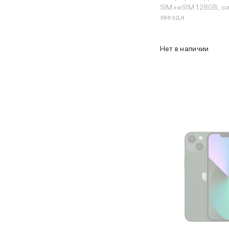
MacBook Pro
SIM+eSIM 128GB, с
MacBook Pro M5 Max
звезда
MacBook Pro M5 Pro
MacBook Pro M5
Нет в наличии
MacBook Pro M4 Max
MacBook Neo
MacBook Air
MacBook Air M5
MacBook Air M4
MacBook Air M3
iMac
Mac mini
Аксессуары для Mac
Чехлы для MacBook
Сумки и рюкзаки
Мыши
Клавиатуры
Кабели
Внешние накопители
Мультипортовые адаптеры