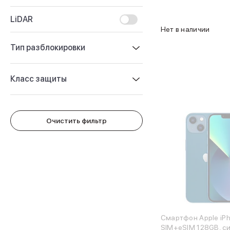
Защитные стекла для iPhone
Держатели для смартфонов
LiDAR
Беспроводные зарядные устройства
Нет в наличии
Сетевые зарядные устройства
Тип разблокировки
Внешние аккумуляторы
Кабели Lightning
USB-C кабели
Класс защиты
3D Стикеры
Ремешки для смартфонов
Кардхолдеры MagSafe
iPad
Очистить фильтр
iPad Pro
iPad Pro 13″
iPad Pro 11″
iPad Air
iPad Air 13″
iPad Air 11″
iPad Air 10.9″
iPad
iPad 11″
Смартфон Apple iPh
SIM+eSIM 128GB, с
iPad mini