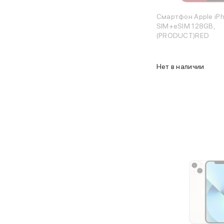
Баннер гарантия
Смартфон Apple iPh
Баннер доставка
SIM+eSIM 128GB,
Watch
(PRODUCT)RED
Apple Watch Series 11
Apple Watch Ultra 3
Apple Watch Ultra 2 (2024)
Нет в наличии
Apple Watch SE 3
Apple Watch SE (2024)
Аксессуары для Watch
Защитные стекла для Watch
Ремешки для Watch
Кабели Lightning
Зарядные устройства с MagSafe
Баннер ПВЗ
Баннер гарантия
Баннер доставка
Аксессуары
Периферия
Накопители
Стилусы