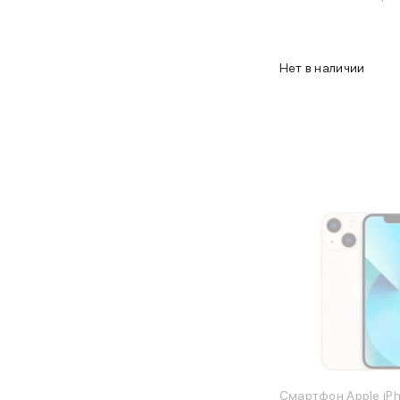
Объем памяти iPad
iPad 2048 Gb
iPad 1024 Gb
Нет в наличии
iPad 512 Gb
iPad 256 Gb
iPad 128 Gb
Аксессуары для iPad
Чехлы для iPad
Защитные стекла для iPad
Беспроводные зарядные устройства
Сетевые зарядные устройства
Кабели
Внешние аккумуляторы
Клавиатуры для iPad
Стилусы
3D Стикеры
Баннер ПВЗ
Баннер гарантия
Баннер доставка
Mac
Смартфон Apple iPh