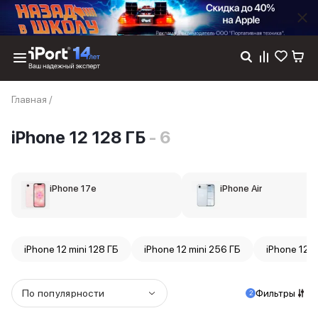
Каталог
Главная
/
Dyson
Фены
iPhone 12 128 ГБ
- 6
Выпрямители
Стайлеры
Пылесосы
Баннер пвз
iPhone 17e
iPhone Air
сплит
Баннер гарантия
Баннер доставка
iPhone 17
iPhone 12 mini 128 ГБ
iPhone 12 mini 256 ГБ
iPhone 12 m
iPhone 17
iPhone 17e
iPhone 17 Pro
По популярности
Фильтры
2
iPhone 17 Pro Max