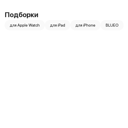
MacBook Pro M4 Max
MacBook Neo
Подборки
MacBook Air
MacBook Air M5
для Apple Watch
для iPad
для iPhone
BLUEO
MacBook Air M4
MacBook Air M3
iMac
Mac mini
Аксессуары для Mac
Чехлы для MacBook
Сумки и рюкзаки
Мыши
Клавиатуры
Кабели
Внешние накопители
Мультипортовые адаптеры
Карты памяти и флэш-накопители
3D Стикеры
Баннер ПВЗ
Баннер гарантия