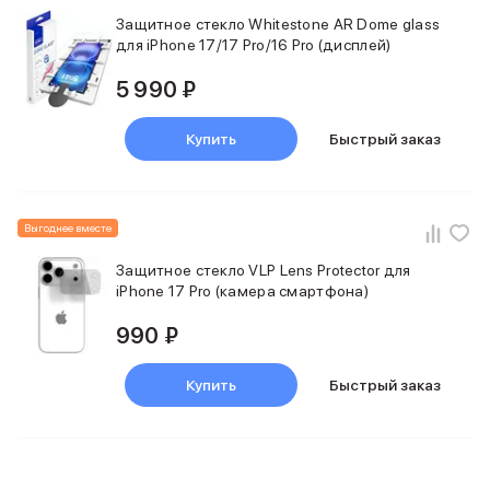
iPad 512 Gb
Защитное стекло Whitestone AR Dome glass
iPad 256 Gb
для iPhone 17/17 Pro/16 Pro (дисплей)
iPad 128 Gb
Аксессуары для iPad
5 990 ₽
Чехлы для iPad
Защитные стекла для iPad
Купить
Быстрый заказ
Беспроводные зарядные устройства
Сетевые зарядные устройства
Кабели
Внешние аккумуляторы
Выгоднее вместе
Клавиатуры для iPad
Стилусы
Защитное стекло VLP Lens Protector для
iPhone 17 Pro (камера смартфона)
3D Стикеры
Баннер ПВЗ
990 ₽
Баннер гарантия
Баннер доставка
Купить
Быстрый заказ
Mac
MacBook Pro
MacBook Pro M5 Max
MacBook Pro M5 Pro
MacBook Pro M5