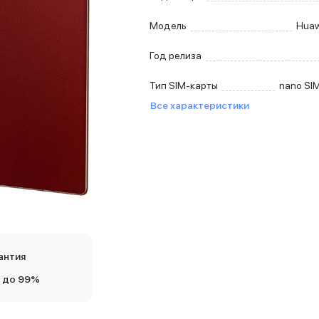
Модель
Huaw
Год релиза
Тип SIM-карты
nano SI
Все характеристики
антия
 до 99%