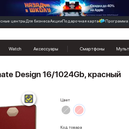
сные центры
Для бизнеса
Акции
Подарочная карта
Программа 
Watch
Аксессуары
Смартфоны
Муль
ate Design 16/1024Gb, красный
Цвет
Код товара