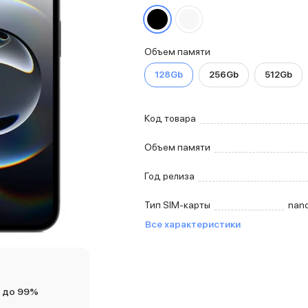
Объем памяти
128Gb
256Gb
512Gb
Код товара
Объем памяти
Год релиза
Тип SIM-карты
nan
Все характеристики
 до 99%