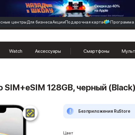
сные центры
Для бизнеса
Акции
Подарочная карта
Программа 
8GB, черный (Black)
Watch
Аксессуары
Смартфоны
Муль
o SIM+eSIM 128GB, черный (Black
Без приложения RuStore
Цвет