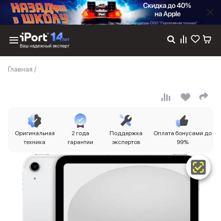
Каталог
Главная
/
Dyson
Фены
Выпрямители
Стайлеры
Пылесосы
Баннер пвз
Оригинальная
2 года
Поддержка
Оплата бонусами до
сплит
техника
гарантии
экспертов
99%
Баннер гарантия
Баннер доставка
iPhone 17
iPhone 17
iPhone 17e
iPhone 17 Pro
iPhone 17 Pro Max