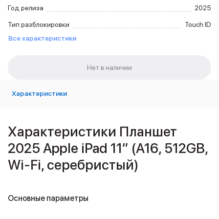
Внешние аккумуляторы
Год релиза
2025
Кабели Lightning
Тип разблокировки
Touch ID
USB-C кабели
Все характеристики
3D Стикеры
Ремешки для смартфонов
Кардхолдеры MagSafe
iPad
iPad Pro
iPad Pro 13″
Характеристики
iPad Pro 11″
iPad Air
iPad Air 13″
Характеристики Планшет
iPad Air 11″
2025 Apple iPad 11″ (A16, 512GB,
iPad Air 10.9″
iPad
Wi-Fi, серебристый)
iPad 11″
iPad mini
Объем памяти iPad
Основные параметры
iPad 2048 Gb
iPad 1024 Gb