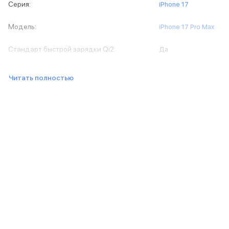
Серия
:
iPhone 17
Баннер доставка
AirPods
Модель
:
iPhone 17 Pro Max
AirPods Pro 3
AirPods 4
Стандарт быстрой зарядки Qi2
:
Да
AirPods Max
AirPods Max 2
EarPods
Читать полностью
Аксессуары для AirPods
Наклейки
Кабели
Чехлы для AirPods4/4 ANC
Чехлы для AirPods Pro
Чехлы для AirPods Pro 2
Чехлы для AirPods Pro 3
Беспроводные зарядные устройства
Баннер пвз
Баннер сплит
Баннер гарантия
Баннер доставка
Watch