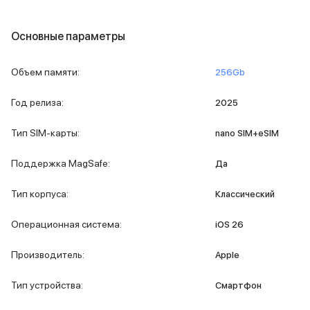
MacBook Pro M4 Max
MacBook Neo
Основные параметры
MacBook Air
MacBook Air M5
Объем памяти
:
256Gb
MacBook Air M4
MacBook Air M3
Год релиза
:
2025
iMac
Mac mini
Тип SIM-карты
:
nano SIM+eSIM
Аксессуары для Mac
Чехлы для MacBook
Поддержка MagSafe
:
Да
Сумки и рюкзаки
Мыши
Тип корпуса
:
Классический
Клавиатуры
Кабели
Операционная система
:
iOS 26
Внешние накопители
Мультипортовые адаптеры
Производитель
:
Apple
Карты памяти и флэш-накопители
3D Стикеры
Тип устройства
:
Смартфон
Баннер ПВЗ
Баннер гарантия