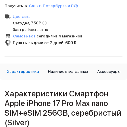
iPad 512 Gb
Получить в
Санкт-Петербурге и ЛО
iPad 256 Gb
iPad 128 Gb
Доставка
Аксессуары для iPad
Сегодня
,
750
₽
Чехлы для iPad
Завтра
, Бесплатно
Защитные стекла для iPad
Самовывоз
сегодня из 4 магазинов
Беспроводные зарядные устройства
Пункты выдачи от 2 дней, 600 ₽
Сетевые зарядные устройства
Кабели
Внешние аккумуляторы
Клавиатуры для iPad
Стилусы
Характеристики
Наличие в магазинах
Аксессуары
3D Стикеры
Баннер ПВЗ
Баннер гарантия
Характеристики Смартфон
Баннер доставка
Apple iPhone 17 Pro Max nano
Mac
MacBook Pro
SIM+eSIM 256GB, серебристый
MacBook Pro M5 Max
MacBook Pro M5 Pro
(Silver)
MacBook Pro M5