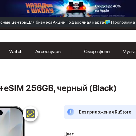
сные центры
Для бизнеса
Акции
Подарочная карта
Программа 
 черный (Black)
Watch
Аксессуары
Смартфоны
Муль
+eSIM 256GB, черный (Black)
Без приложения RuStore
Цвет