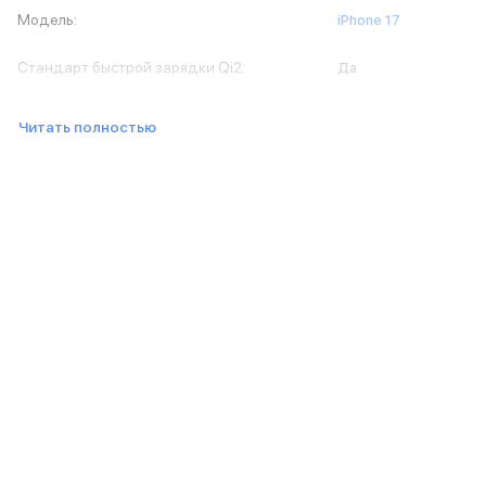
Баннер доставка
Модель
:
iPhone 17
AirPods
AirPods Pro 3
Стандарт быстрой зарядки Qi2
:
Да
AirPods 4
AirPods Max
Читать полностью
AirPods Max 2
EarPods
Аксессуары для AirPods
Наклейки
Кабели
Чехлы для AirPods4/4 ANC
Чехлы для AirPods Pro
Чехлы для AirPods Pro 2
Чехлы для AirPods Pro 3
Беспроводные зарядные устройства
Баннер пвз
Баннер сплит
Баннер гарантия
Баннер доставка
Watch