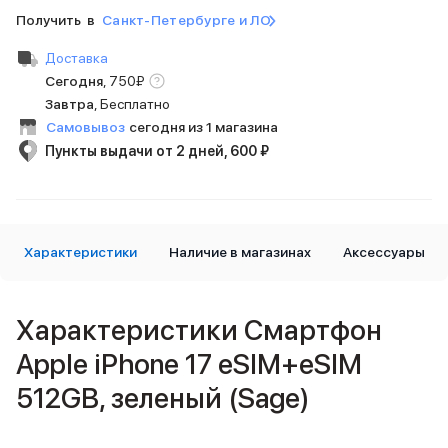
iPad 512 Gb
Получить в
Санкт-Петербурге и ЛО
iPad 256 Gb
iPad 128 Gb
Доставка
Аксессуары для iPad
Сегодня
,
750
₽
Чехлы для iPad
Завтра
, Бесплатно
Защитные стекла для iPad
Самовывоз
сегодня из 1 магазина
Беспроводные зарядные устройства
Пункты выдачи от 2 дней, 600 ₽
Сетевые зарядные устройства
Кабели
Внешние аккумуляторы
Клавиатуры для iPad
Стилусы
Характеристики
Наличие в магазинах
Аксессуары
3D Стикеры
Баннер ПВЗ
Баннер гарантия
Характеристики Смартфон
Баннер доставка
Apple iPhone 17 eSIM+eSIM
Mac
MacBook Pro
512GB, зеленый (Sage)
MacBook Pro M5 Max
MacBook Pro M5 Pro
MacBook Pro M5