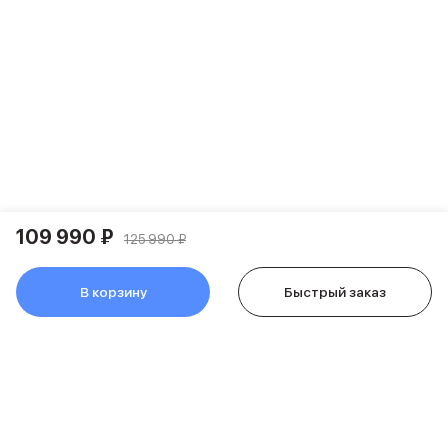
Держатели для смартфонов
Баннер ПВЗ
Смартфоны
Смартфоны Huawei
Складные смартфоны
Смартфоны Samsung
Аксессуары для смартфонов
USB-C кабели
Внешние аккумуляторы
Автомобильные зарядные устройства
Сетевые зарядные устройства
109 990 ₽
125 990 ₽
3D Стикеры
бренды
В корзину
Быстрый заказ
Huawei
Samsung
Google
Баннер ПВЗ
Баннер гарантия
Баннер доставка
Смартфоны Tecno