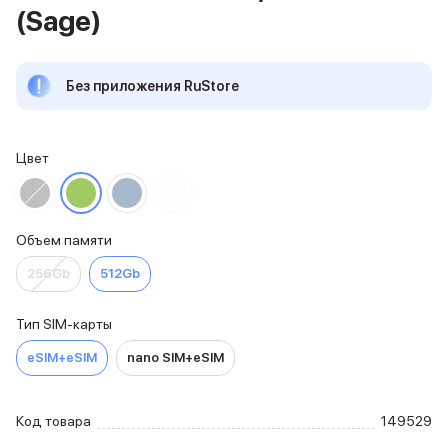
(Sage)
iPhone 15 Pro Max
iPhone 15 Pro
iPhone 15 Plus
Без приложения RuStore
iPhone 15
iPhone 14
iPhone 14 Plus
iPhone 14
Цвет
Объем памяти
iPhone 2048 Gb
iPhone 1024 Gb
Объем памяти
iPhone 512 Gb
iPhone 256 Gb
256Gb
512Gb
iPhone 128 Gb
Аксессуары для iPhone
Тип SIM-карты
AirPods
Чехлы для iPhone
eSIM+eSIM
nano SIM+eSIM
Защитные стекла для iPhone
Держатели для смартфонов
Беспроводные зарядные устройства
Код товара
149529
Сетевые зарядные устройства