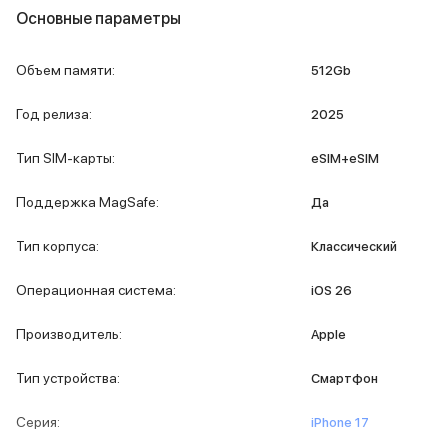
Основные параметры
MacBook Pro M4 Max
MacBook Neo
MacBook Air
Объем памяти
:
512Gb
MacBook Air M5
MacBook Air M4
Год релиза
:
2025
MacBook Air M3
iMac
Тип SIM-карты
:
eSIM+eSIM
Mac mini
Аксессуары для Mac
Поддержка MagSafe
:
Да
Чехлы для MacBook
Сумки и рюкзаки
Тип корпуса
:
Классический
Мыши
Клавиатуры
Операционная система
:
iOS 26
Кабели
Внешние накопители
Производитель
:
Apple
Мультипортовые адаптеры
Карты памяти и флэш-накопители
Тип устройства
:
Смартфон
3D Стикеры
Баннер ПВЗ
Серия
:
iPhone 17
Баннер гарантия