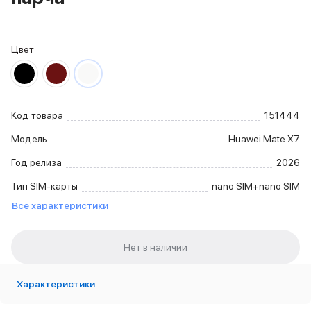
iPhone 15 Pro Max
iPhone 15 Pro
iPhone 15 Plus
Цвет
iPhone 15
iPhone 14
iPhone 14 Plus
iPhone 14
Код товара
151444
Объем памяти
iPhone 2048 Gb
Модель
Huawei Mate X7
iPhone 1024 Gb
Год релиза
2026
iPhone 512 Gb
iPhone 256 Gb
Тип SIM-карты
nano SIM+nano SIM
iPhone 128 Gb
Все характеристики
Аксессуары для iPhone
AirPods
Чехлы для iPhone
Защитные стекла для iPhone
Держатели для смартфонов
Характеристики
Беспроводные зарядные устройства
Сетевые зарядные устройства