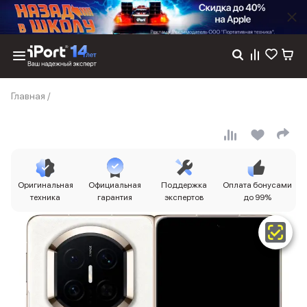
Каталог
Главная
/
Dyson
Фены
Выпрямители
Стайлеры
Пылесосы
Баннер пвз
Оригинальная
Официальная
Поддержка
Оплата бонусами
сплит
техника
гарантия
экспертов
до 99%
Баннер гарантия
Баннер доставка
iPhone 17
iPhone 17
iPhone 17e
iPhone 17 Pro
iPhone 17 Pro Max