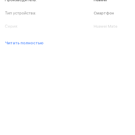
iPad 512 Gb
iPad 256 Gb
Тип устройства
:
Смартфон
iPad 128 Gb
Аксессуары для iPad
Серия
:
Huawei Mate
Чехлы для iPad
Защитные стекла для iPad
Беспроводные зарядные устройства
Читать полностью
Сетевые зарядные устройства
Кабели
Внешние аккумуляторы
Клавиатуры для iPad
Стилусы
3D Стикеры
Баннер ПВЗ
Баннер гарантия
Баннер доставка
Mac
MacBook Pro
MacBook Pro M5 Max
MacBook Pro M5 Pro
MacBook Pro M5