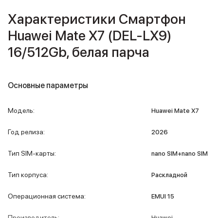
Внешние аккумуляторы
Характеристики Смартфон
Кабели Lightning
USB-C кабели
Huawei Mate X7 (DEL-LX9)
3D Стикеры
16/512Gb, белая парча
Ремешки для смартфонов
Кардхолдеры MagSafe
iPad
iPad Pro
Основные параметры
iPad Pro 13″
iPad Pro 11″
Модель
:
Huawei Mate X7
iPad Air
iPad Air 13″
Год релиза
:
2026
iPad Air 11″
iPad Air 10.9″
Тип SIM-карты
:
nano SIM+nano SIM
iPad
iPad 11″
Тип корпуса
:
Раскладной
iPad mini
Объем памяти iPad
Операционная система
:
EMUI 15
iPad 2048 Gb
iPad 1024 Gb
Производитель
:
Huawei