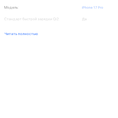
Баннер доставка
Модель
:
iPhone 17 Pro
AirPods
AirPods Pro 3
Стандарт быстрой зарядки Qi2
:
Да
AirPods 4
AirPods Max
AirPods Max 2
Читать полностью
EarPods
Аксессуары для AirPods
Наклейки
Кабели
Чехлы для AirPods4/4 ANC
Чехлы для AirPods Pro
Чехлы для AirPods Pro 2
Чехлы для AirPods Pro 3
Беспроводные зарядные устройства
Баннер пвз
Баннер сплит
Баннер гарантия
Баннер доставка
Watch