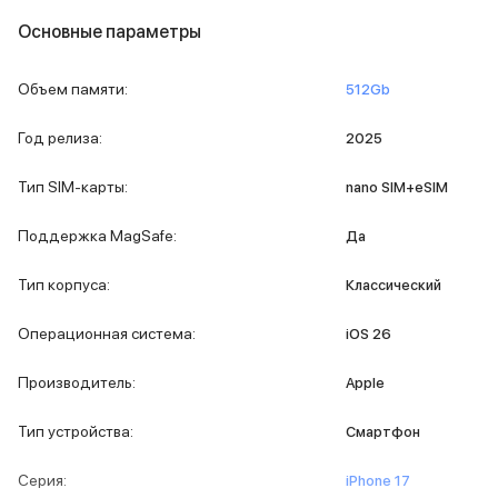
MacBook Pro M4 Max
Основные параметры
MacBook Neo
MacBook Air
Объем памяти
:
512Gb
MacBook Air M5
MacBook Air M4
Год релиза
:
2025
MacBook Air M3
iMac
Тип SIM-карты
:
nano SIM+eSIM
Mac mini
Аксессуары для Mac
Поддержка MagSafe
:
Да
Чехлы для MacBook
Сумки и рюкзаки
Тип корпуса
:
Классический
Мыши
Клавиатуры
Операционная система
:
iOS 26
Кабели
Внешние накопители
Производитель
:
Apple
Мультипортовые адаптеры
Карты памяти и флэш-накопители
Тип устройства
:
Смартфон
3D Стикеры
Баннер ПВЗ
Серия
:
iPhone 17
Баннер гарантия