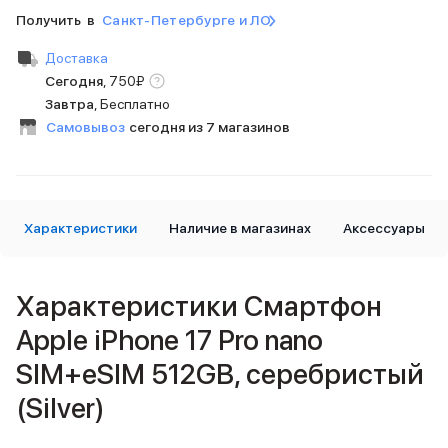
iPad 512 Gb
Получить в
Санкт-Петербурге и ЛО
iPad 256 Gb
iPad 128 Gb
Доставка
Аксессуары для iPad
Сегодня
,
750
₽
Чехлы для iPad
Завтра
, Бесплатно
Защитные стекла для iPad
Самовывоз
сегодня из 7 магазинов
Беспроводные зарядные устройства
Сетевые зарядные устройства
Кабели
Внешние аккумуляторы
Клавиатуры для iPad
Характеристики
Наличие в магазинах
Аксессуары
Стилусы
3D Стикеры
Баннер ПВЗ
Характеристики Смартфон
Баннер гарантия
Apple iPhone 17 Pro nano
Баннер доставка
Mac
SIM+eSIM 512GB, серебристый
MacBook Pro
(Silver)
MacBook Pro M5 Max
MacBook Pro M5 Pro
MacBook Pro M5