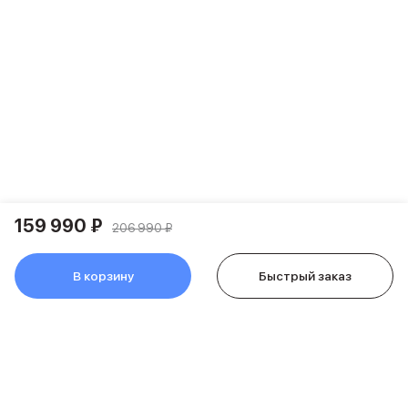
Держатели для смартфонов
Баннер ПВЗ
Смартфоны
Смартфоны Huawei
Складные смартфоны
Смартфоны Samsung
Аксессуары для смартфонов
USB-C кабели
Внешние аккумуляторы
Автомобильные зарядные устройства
Сетевые зарядные устройства
159 990 ₽
3D Стикеры
206 990 ₽
бренды
Huawei
В корзину
Быстрый заказ
Samsung
Google
Баннер ПВЗ
Баннер гарантия
Баннер доставка
Смартфоны Tecno