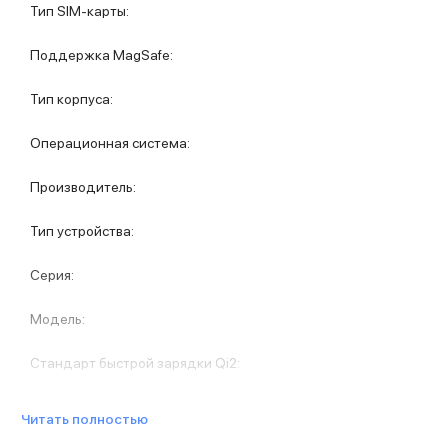
Защитные стекла для iPhone
Тип SIM-карты
:
Держатели для смартфонов
Беспроводные зарядные устройства
Поддержка MagSafe
:
Сетевые зарядные устройства
Внешние аккумуляторы
Тип корпуса
:
Кабели Lightning
USB-C кабели
Операционная система
:
3D Стикеры
Ремешки для смартфонов
Производитель
:
Кардхолдеры MagSafe
iPad
Тип устройства
:
iPad Pro
iPad Pro 13″
Серия
:
iPad Pro 11″
iPad Air
Модель
:
iPad Air 13″
iPad Air 11″
Стандарт быстрой зарядки Qi2
:
iPad Air 10.9″
iPad
Читать полностью
iPad 11″
iPad mini