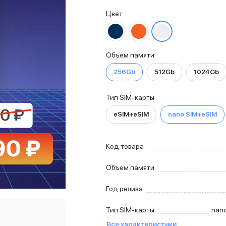
Цвет
Объем памяти
256Gb
512Gb
1024Gb
Тип SIM-карты
eSIM+eSIM
nano SIM+eSIM
Код товара
Объем памяти
Год релиза
Тип SIM-карты
nan
Все характеристики