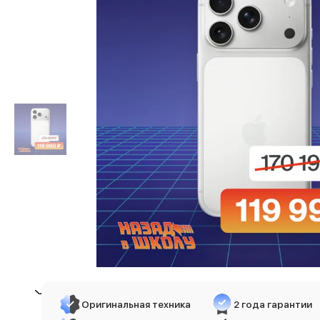
iPhone 17e
iPhone 17 Pro
iPhone 17 Pro Max
Баннер пвз
сплит
Баннер гарантия
Баннер доставка
iPhone
Баннер ПВЗ
Баннер гарантия
Баннер доставка
iPhone Air
iPhone 17
iPhone 17 Pro Max
iPhone 17 Pro
iPhone 17
iPhone 17e
iPhone 16
iPhone 16 Pro Max
Оригинальная техника
2 года гарантии
iPhone 16 Pro