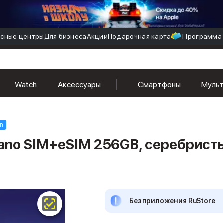
сные центры
Для бизнеса
Акции
Подарочная карта
Программа 
 256GB, серебристый (Silver)
Watch
Аксессуары
Смартфоны
Муль
in
 nano SIM+eSIM 256GB, серебрист
Без приложения RuStore