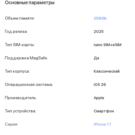
Основные параметры
MacBook Pro M4 Max
MacBook Neo
Объем памяти
:
256Gb
MacBook Air
MacBook Air M5
Год релиза
:
2025
MacBook Air M4
MacBook Air M3
Тип SIM-карты
:
nano SIM+eSIM
iMac
Mac mini
Поддержка MagSafe
:
Да
Аксессуары для Mac
Чехлы для MacBook
Тип корпуса
:
Классический
Сумки и рюкзаки
Мыши
Операционная система
:
iOS 26
Клавиатуры
Кабели
Производитель
:
Apple
Внешние накопители
Мультипортовые адаптеры
Тип устройства
:
Смартфон
Карты памяти и флэш-накопители
3D Стикеры
Серия
:
iPhone 17
Баннер ПВЗ
Баннер гарантия