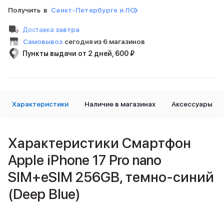
iPad 512 Gb
Получить в
Санкт-Петербурге и ЛО
iPad 256 Gb
iPad 128 Gb
Доставка
завтра
Аксессуары для iPad
Самовывоз
сегодня из 6 магазинов
Чехлы для iPad
Пункты выдачи от 2 дней, 600 ₽
Защитные стекла для iPad
Беспроводные зарядные устройства
Сетевые зарядные устройства
Кабели
Внешние аккумуляторы
Характеристики
Наличие в магазинах
Аксессуары
Клавиатуры для iPad
Стилусы
3D Стикеры
Характеристики Смартфон
Баннер ПВЗ
Apple iPhone 17 Pro nano
Баннер гарантия
Баннер доставка
SIM+eSIM 256GB, темно-синий
Mac
MacBook Pro
(Deep Blue)
MacBook Pro M5 Max
MacBook Pro M5 Pro
MacBook Pro M5