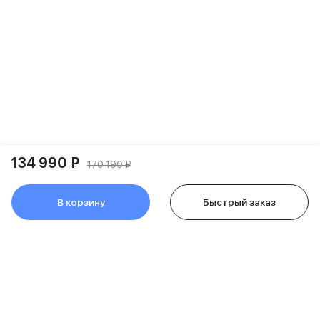
Держатели для смартфонов
Баннер ПВЗ
Смартфоны
Смартфоны Huawei
Складные смартфоны
Смартфоны Samsung
Аксессуары для смартфонов
USB-C кабели
Внешние аккумуляторы
Автомобильные зарядные устройства
134 990 ₽
Сетевые зарядные устройства
170 190 ₽
3D Стикеры
бренды
В корзину
Быстрый заказ
Huawei
Samsung
Google
Баннер ПВЗ
Баннер гарантия
Баннер доставка
Смартфоны Tecno