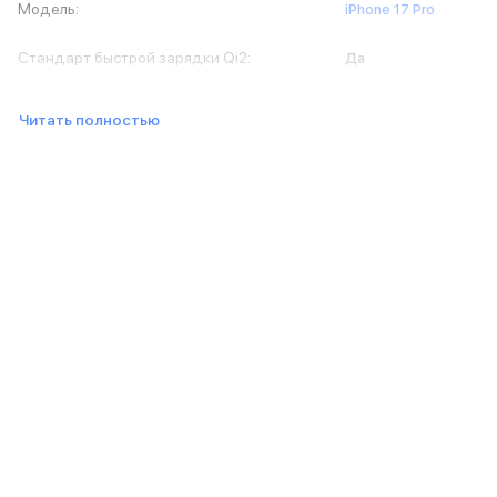
Модель
:
iPhone 17 Pro
Баннер доставка
AirPods
Стандарт быстрой зарядки Qi2
:
Да
AirPods Pro 3
AirPods 4
AirPods Max
Читать полностью
AirPods Max 2
EarPods
Аксессуары для AirPods
Наклейки
Кабели
Чехлы для AirPods4/4 ANC
Чехлы для AirPods Pro
Чехлы для AirPods Pro 2
Чехлы для AirPods Pro 3
Беспроводные зарядные устройства
Баннер пвз
Баннер сплит
Баннер гарантия
Баннер доставка
Watch