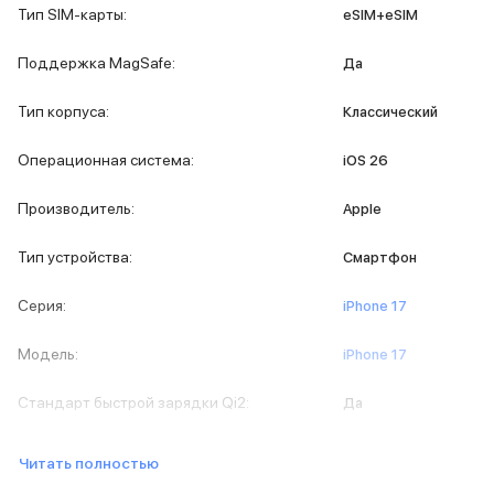
iPad 512 Gb
Тип SIM-карты
:
eSIM+eSIM
iPad 256 Gb
iPad 128 Gb
Поддержка MagSafe
:
Да
Аксессуары для iPad
Чехлы для iPad
Тип корпуса
:
Классический
Защитные стекла для iPad
Беспроводные зарядные устройства
Операционная система
:
iOS 26
Сетевые зарядные устройства
Кабели
Производитель
:
Apple
Внешние аккумуляторы
Клавиатуры для iPad
Тип устройства
:
Смартфон
Стилусы
3D Стикеры
Серия
:
iPhone 17
Баннер ПВЗ
Баннер гарантия
Модель
:
iPhone 17
Баннер доставка
Mac
Стандарт быстрой зарядки Qi2
:
Да
MacBook Pro
MacBook Pro M5 Max
Читать полностью
MacBook Pro M5 Pro
MacBook Pro M5