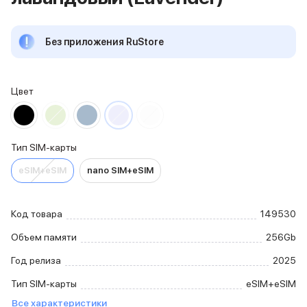
iPhone 15 Pro Max
iPhone 15 Pro
Без приложения RuStore
iPhone 15 Plus
iPhone 15
iPhone 14
iPhone 14 Plus
Цвет
iPhone 14
Объем памяти
iPhone 2048 Gb
Тип SIM-карты
iPhone 1024 Gb
iPhone 512 Gb
eSIM+eSIM
nano SIM+eSIM
iPhone 256 Gb
iPhone 128 Gb
Аксессуары для iPhone
Код товара
149530
AirPods
Объем памяти
256Gb
Чехлы для iPhone
Защитные стекла для iPhone
Год релиза
2025
Держатели для смартфонов
Тип SIM-карты
eSIM+eSIM
Беспроводные зарядные устройства
Сетевые зарядные устройства
Все характеристики