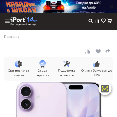
Каталог
Главная
/
Dyson
Фены
Выпрямители
Стайлеры
Пылесосы
Баннер пвз
Оригинальная
2 года
Поддержка
Оплата бонусами до
сплит
техника
гарантии
экспертов
99%
Баннер гарантия
Баннер доставка
iPhone 17
iPhone 17
iPhone 17e
iPhone 17 Pro
iPhone 17 Pro Max