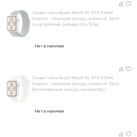
iPad 512 Gb
iPad 256 Gb
Смарт-часы Apple Watch SE GPS 40mm
iPad 128 Gb
(корпус - сияющая звезда, ремешок Sport
Аксессуары для iPad
Loop зеленый, размер One Size)
Чехлы для iPad
Защитные стекла для iPad
Беспроводные зарядные устройства
Нет в наличии
Сетевые зарядные устройства
Кабели
Внешние аккумуляторы
Клавиатуры для iPad
Стилусы
Смарт-часы Apple Watch SE GPS 40mm
3D Стикеры
(корпус - сияющая звезда, ремешок Sport
Баннер ПВЗ
Band сияющая звезда, размер M/L)
Баннер гарантия
Баннер доставка
Mac
Нет в наличии
MacBook Pro
MacBook Pro M5 Max
MacBook Pro M5 Pro
MacBook Pro M5