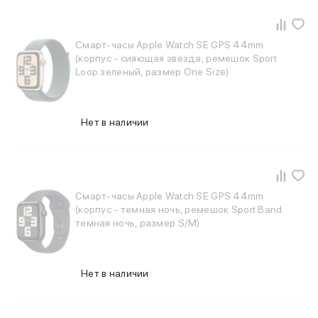
Внешние аккумуляторы
Кабели Lightning
USB-C кабели
Смарт-часы Apple Watch SE GPS 44mm
3D Стикеры
(корпус - сияющая звезда, ремешок Sport
Ремешки для смартфонов
Loop зеленый, размер One Size)
Кардхолдеры MagSafe
iPad
iPad Pro
Нет в наличии
iPad Pro 13″
iPad Pro 11″
iPad Air
iPad Air 13″
Смарт-часы Apple Watch SE GPS 44mm
iPad Air 11″
(корпус - темная ночь, ремешок Sport Band
iPad Air 10.9″
темная ночь, размер S/M)
iPad
iPad 11″
iPad mini
Нет в наличии
Объем памяти iPad
iPad 2048 Gb
iPad 1024 Gb