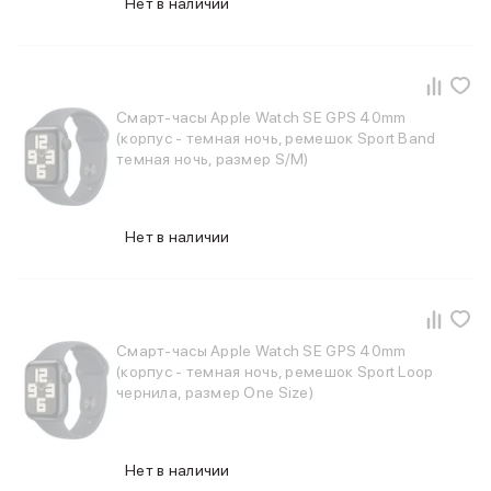
Нет в наличии
Баннер пвз
сплит
Баннер гарантия
Баннер доставка
iPhone
Смарт-часы Apple Watch SE GPS 40mm
Баннер ПВЗ
(корпус - темная ночь, ремешок Sport Band
Баннер гарантия
темная ночь, размер S/M)
Баннер доставка
iPhone Air
iPhone 17
Нет в наличии
iPhone 17 Pro Max
iPhone 17 Pro
iPhone 17
iPhone 17e
iPhone 16
Смарт-часы Apple Watch SE GPS 40mm
iPhone 16 Pro Max
(корпус - темная ночь, ремешок Sport Loop
чернила, размер One Size)
iPhone 16 Pro
iPhone 16 Plus
iPhone 16
iPhone 16e
Нет в наличии
iPhone 15