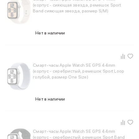
Баннер доставка
(корпус - сияющая звезда, ремешок Sport
AirPods
Band сияющая звезда, размер S/M)
AirPods Pro 3
AirPods 4
AirPods Max
Нет в наличии
AirPods Max 2
EarPods
Аксессуары для AirPods
Наклейки
Кабели
Смарт-часы Apple Watch SE GPS 44mm
(корпус - серебристый, ремешок Sport Loop
Чехлы для AirPods4/4 ANC
голубой, размер One Size)
Чехлы для AirPods Pro
Чехлы для AirPods Pro 2
Чехлы для AirPods Pro 3
Беспроводные зарядные устройства
Нет в наличии
Баннер пвз
Баннер сплит
Баннер гарантия
Баннер доставка
Смарт-часы Apple Watch SE GPS 44mm
Watch
(корпус - серебристый, ремешок Sport Band