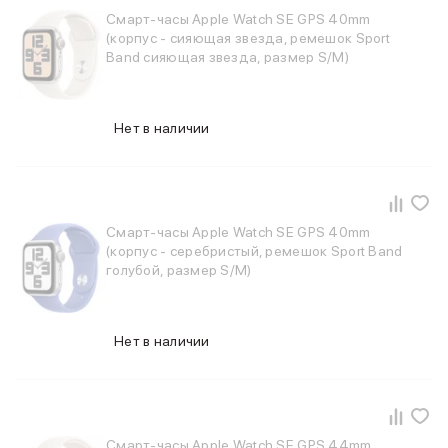
MacBook Pro M4 Max
Смарт-часы Apple Watch SE GPS 40mm
(корпус - сияющая звезда, ремешок Sport
MacBook Neo
Band сияющая звезда, размер S/M)
MacBook Air
MacBook Air M5
MacBook Air M4
Нет в наличии
MacBook Air M3
iMac
Mac mini
Аксессуары для Mac
Чехлы для MacBook
Смарт-часы Apple Watch SE GPS 40mm
Сумки и рюкзаки
(корпус - серебристый, ремешок Sport Band
Мыши
голубой, размер S/M)
Клавиатуры
Кабели
Внешние накопители
Нет в наличии
Мультипортовые адаптеры
Карты памяти и флэш-накопители
3D Стикеры
Баннер ПВЗ
Баннер гарантия
Смарт-часы Apple Watch SE GPS 44mm