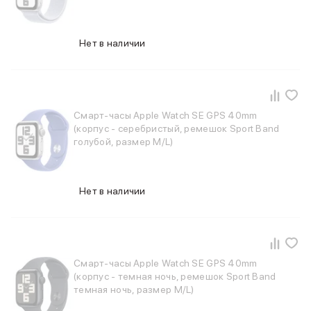
Питание и кабели
Зарядные устройства
Внешние аккумуляторы
Нет в наличии
Адаптеры
Кабели
Мультимедиа
Акустические системы
Смарт-часы Apple Watch SE GPS 40mm
Наушники
(корпус - серебристый, ремешок Sport Band
Защита устройства
голубой, размер M/L)
Защитные стекла
Ремешки для часов
Сумки и рюкзаки
Нет в наличии
Поисковые трекеры
Чехлы
Наклейки
Ремешки для iPhone
Аксессуары для гаджетов
Смарт-часы Apple Watch SE GPS 40mm
Пульты ДУ
(корпус - темная ночь, ремешок Sport Band
Аксессуары для игровых приставок
темная ночь, размер M/L)
Держатели и подставки