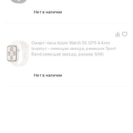
Держатели для смартфонов
Баннер ПВЗ
Нет в наличии
Смартфоны
Смартфоны Huawei
Складные смартфоны
Смартфоны Samsung
Аксессуары для смартфонов
Смарт-часы Apple Watch SE GPS 44mm
USB-C кабели
(корпус - сияющая звезда, ремешок Sport
Band сияющая звезда, размер S/M)
Внешние аккумуляторы
Автомобильные зарядные устройства
Сетевые зарядные устройства
3D Стикеры
Нет в наличии
бренды
Huawei
Samsung
Google
Баннер ПВЗ
Баннер гарантия
Баннер доставка
Смартфоны Tecno