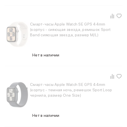
iPhone 15 Pro Max
iPhone 15 Pro
iPhone 15 Plus
Смарт-часы Apple Watch SE GPS 44mm
iPhone 15
(корпус - сияющая звезда, ремешок Sport
iPhone 14
Band сияющая звезда, размер M/L)
iPhone 14 Plus
iPhone 14
Объем памяти
Нет в наличии
iPhone 2048 Gb
iPhone 1024 Gb
iPhone 512 Gb
iPhone 256 Gb
iPhone 128 Gb
Смарт-часы Apple Watch SE GPS 44mm
Аксессуары для iPhone
(корпус - темная ночь, ремешок Sport Loop
AirPods
чернила, размер One Size)
Чехлы для iPhone
Защитные стекла для iPhone
Держатели для смартфонов
Нет в наличии
Беспроводные зарядные устройства
Сетевые зарядные устройства